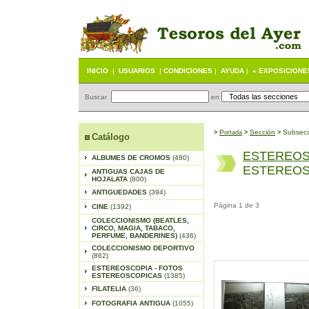
INICIO
|
USUARIOS
|
CONDICIONES
|
AYUDA
|
« EXPOSICIONE
Buscar
en
P
S
ección
Subsecc
>
ortada
>
>
Catálogo
ESTEREOS
ALBUMES DE CROMOS
(480)
ESTEREOS
ANTIGUAS CAJAS DE
HOJALATA
(800)
ANTIGUEDADES
(394)
Página 1 de 3
CINE
(1392)
COLECCIONISMO (BEATLES,
CIRCO, MAGIA, TABACO,
PERFUME, BANDERINES)
(436)
COLECCIONISMO DEPORTIVO
(862)
ESTEREOSCOPIA - FOTOS
ESTEREOSCOPICAS
(1385)
FILATELIA
(36)
FOTOGRAFIA ANTIGUA
(1055)