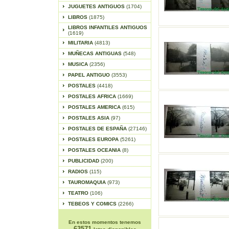
JUGUETES ANTIGUOS
(1704)
LIBROS
(1875)
LIBROS INFANTILES ANTIGUOS
(1619)
MILITARIA
(4813)
MUÑECAS ANTIGUAS
(548)
MUSICA
(2356)
PAPEL ANTIGUO
(3553)
POSTALES
(4418)
POSTALES AFRICA
(1669)
POSTALES AMERICA
(615)
POSTALES ASIA
(97)
POSTALES DE ESPAÑA
(27146)
POSTALES EUROPA
(5261)
POSTALES OCEANIA
(8)
PUBLICIDAD
(200)
RADIOS
(115)
TAUROMAQUIA
(973)
TEATRO
(106)
TEBEOS Y COMICS
(2266)
En estos momentos tenemos
63571