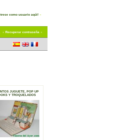
trese como usuario aqúi!
a
Recuperar contraseña
NTOS JUGUETE, POP UP
OOKS Y TROQUELADOS