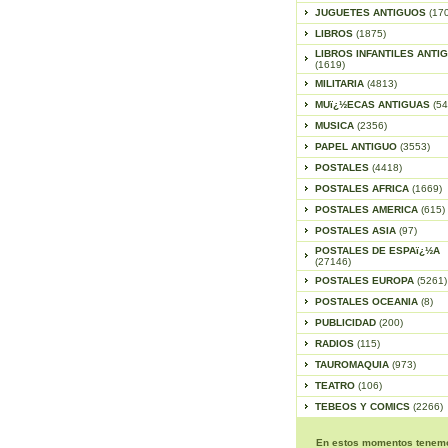
JUGUETES ANTIGUOS
(17
LIBROS
(1875)
LIBROS INFANTILES ANTI
(1619)
MILITARIA
(4813)
MUï¿½ECAS ANTIGUAS
(54
MUSICA
(2356)
PAPEL ANTIGUO
(3553)
POSTALES
(4418)
POSTALES AFRICA
(1669)
POSTALES AMERICA
(615)
POSTALES ASIA
(97)
POSTALES DE ESPAï¿½A
(27146)
POSTALES EUROPA
(5261)
POSTALES OCEANIA
(8)
PUBLICIDAD
(200)
RADIOS
(115)
TAUROMAQUIA
(973)
TEATRO
(106)
TEBEOS Y COMICS
(2266)
En estos momentos tenem