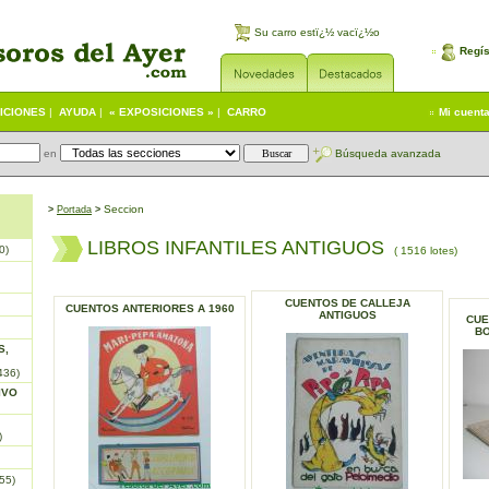
Su carro estï¿½ vacï¿½o
Regís
ICIONES
|
AYUDA
|
« EXPOSICIONES »
|
CARRO
Mi cuent
en
Búsqueda avanzada
Seccion
>
Portada
>
LIBROS INFANTILES ANTIGUOS
0)
( 1516 lotes)
CUENTOS DE CALLEJA
CUENTOS ANTERIORES A 1960
ANTIGUOS
CUE
B
S,
436)
IVO
)
55)