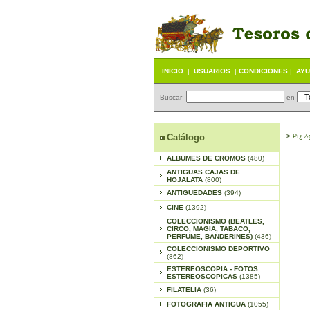
INICIO
|
USUARIOS
|
CONDICIONES
|
AY
Buscar
en
Catálogo
>
Pï¿½g
ALBUMES DE CROMOS
(480)
ANTIGUAS CAJAS DE
HOJALATA
(800)
ANTIGUEDADES
(394)
CINE
(1392)
COLECCIONISMO (BEATLES,
CIRCO, MAGIA, TABACO,
PERFUME, BANDERINES)
(436)
COLECCIONISMO DEPORTIVO
(862)
ESTEREOSCOPIA - FOTOS
ESTEREOSCOPICAS
(1385)
FILATELIA
(36)
FOTOGRAFIA ANTIGUA
(1055)