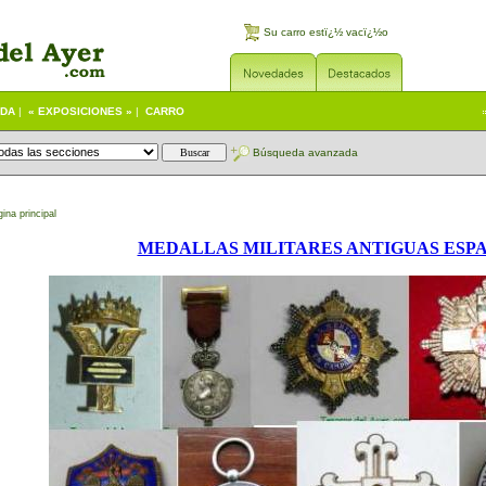
Su carro estï¿½ vacï¿½o
UDA
|
« EXPOSICIONES »
|
CARRO
Búsqueda avanzada
ina principal
MEDALLAS MILITARES ANTIGUAS ESP