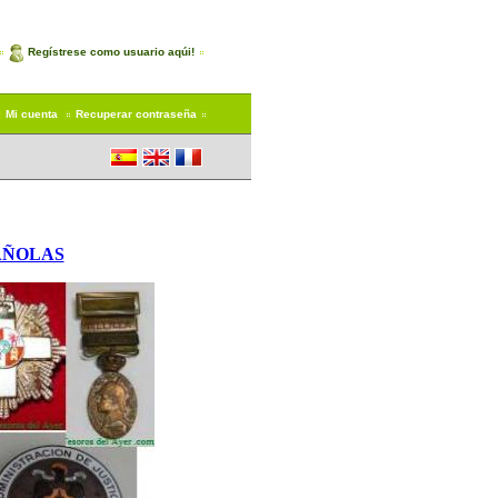
Regístrese como usuario aqúi!
Mi cuenta
Recuperar contraseña
AÑOLAS