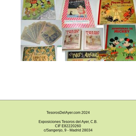
TesorosDelAyer.com 2024
Exposiciones Tesoros del Ayer, C.B.
CIF E82220260
c/Sangenjo, 9 - Madrid 28034