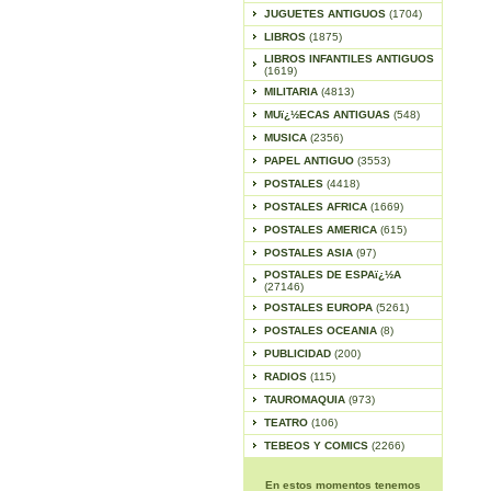
JUGUETES ANTIGUOS
(1704)
LIBROS
(1875)
LIBROS INFANTILES ANTIGUOS
(1619)
MILITARIA
(4813)
MUï¿½ECAS ANTIGUAS
(548)
MUSICA
(2356)
PAPEL ANTIGUO
(3553)
POSTALES
(4418)
POSTALES AFRICA
(1669)
POSTALES AMERICA
(615)
POSTALES ASIA
(97)
POSTALES DE ESPAï¿½A
(27146)
POSTALES EUROPA
(5261)
POSTALES OCEANIA
(8)
PUBLICIDAD
(200)
RADIOS
(115)
TAUROMAQUIA
(973)
TEATRO
(106)
TEBEOS Y COMICS
(2266)
En estos momentos tenemos