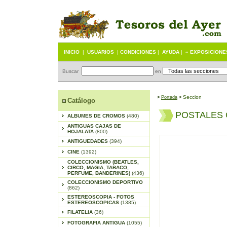
INICIO
|
USUARIOS
|
CONDICIONES
|
AYUDA
|
« EXPOSICIONE
Buscar
en
Seccion
>
Portada
>
Catálogo
POSTALES
ALBUMES DE CROMOS
(480)
ANTIGUAS CAJAS DE
HOJALATA
(800)
ANTIGUEDADES
(394)
CINE
(1392)
COLECCIONISMO (BEATLES,
CIRCO, MAGIA, TABACO,
PERFUME, BANDERINES)
(436)
COLECCIONISMO DEPORTIVO
(862)
ESTEREOSCOPIA - FOTOS
ESTEREOSCOPICAS
(1385)
FILATELIA
(36)
FOTOGRAFIA ANTIGUA
(1055)