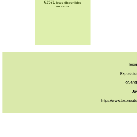
63571
lotes disponibles
en venta
Teso
Exposicio
c/Sang
Ja
https://www.tesorosd