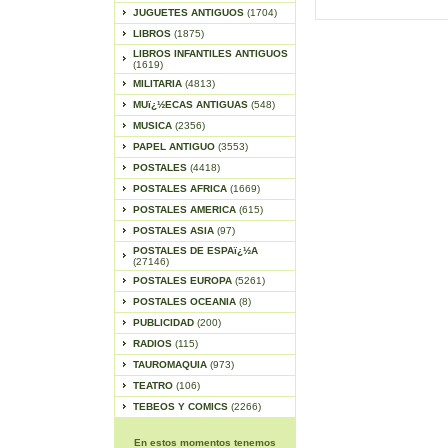
JUGUETES ANTIGUOS
(1704)
LIBROS
(1875)
LIBROS INFANTILES ANTIGUOS
(1619)
MILITARIA
(4813)
MUï¿½ECAS ANTIGUAS
(548)
MUSICA
(2356)
PAPEL ANTIGUO
(3553)
POSTALES
(4418)
POSTALES AFRICA
(1669)
POSTALES AMERICA
(615)
POSTALES ASIA
(97)
POSTALES DE ESPAï¿½A
(27146)
POSTALES EUROPA
(5261)
POSTALES OCEANIA
(8)
PUBLICIDAD
(200)
RADIOS
(115)
TAUROMAQUIA
(973)
TEATRO
(106)
TEBEOS Y COMICS
(2266)
En estos momentos tenemos