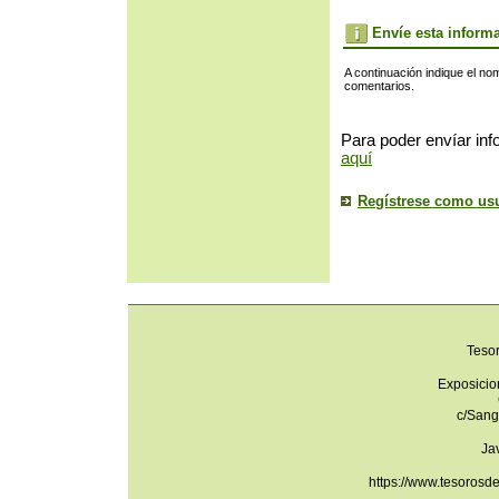
Envíe esta inform
A continuación indique el no
comentarios.
Para poder envíar inf
aquí
Regístrese como us
Teso
Exposicio
c/Sang
Ja
https://www.tesorosd