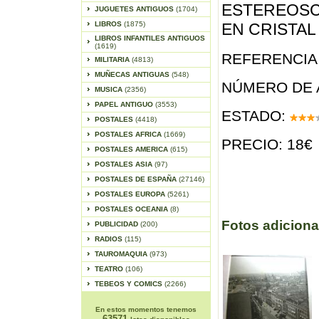
ESTEREOSC
JUGUETES ANTIGUOS
(1704)
LIBROS
(1875)
EN CRISTAL 
LIBROS INFANTILES ANTIGUOS
(1619)
REFERENCIA 
MILITARIA
(4813)
MUÑECAS ANTIGUAS
(548)
NÚMERO DE 
MUSICA
(2356)
PAPEL ANTIGUO
(3553)
ESTADO:
POSTALES
(4418)
POSTALES AFRICA
(1669)
PRECIO: 18€
POSTALES AMERICA
(615)
POSTALES ASIA
(97)
POSTALES DE ESPAÑA
(27146)
POSTALES EUROPA
(5261)
POSTALES OCEANIA
(8)
Fotos adiciona
PUBLICIDAD
(200)
RADIOS
(115)
TAUROMAQUIA
(973)
TEATRO
(106)
TEBEOS Y COMICS
(2266)
En estos momentos tenemos
63571