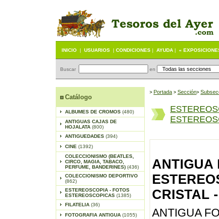
INICIO
|
USUARIOS
|
CONDICIONES
|
AYUDA
|
« EXPOSICIONE
Buscar
en
Portada
S
ección
Subsec
>
>
>
Catálogo
ESTEREOS
ALBUMES DE CROMOS
(480)
ESTEREOSC
ANTIGUAS CAJAS DE
HOJALATA
(800)
ANTIGUEDADES
(394)
CINE
(1392)
COLECCIONISMO (BEATLES,
ANTIGUA
CIRCO, MAGIA, TABACO,
PERFUME, BANDERINES)
(436)
ESTEREOS
COLECCIONISMO DEPORTIVO
(862)
ESTEREOSCOPIA - FOTOS
CRISTAL -
ESTEREOSCOPICAS
(1385)
FILATELIA
(36)
ANTIGUA F
FOTOGRAFIA ANTIGUA
(1055)