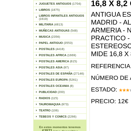
16,8 X 8,2
JUGUETES ANTIGUOS
(1704)
LIBROS
(1875)
ANTIGUA E
LIBROS INFANTILES ANTIGUOS
(1619)
MADRID - A
MILITARIA
(4813)
ARMERIA - N
MUÑECAS ANTIGUAS
(548)
PRACTICO -
MUSICA
(2356)
PAPEL ANTIGUO
(3553)
ESTEREOSC
POSTALES
(4418)
MIDE 16,8 X
POSTALES AFRICA
(1669)
POSTALES AMERICA
(615)
REFERENCIA 
POSTALES ASIA
(97)
POSTALES DE ESPAÑA
(27146)
NÚMERO DE 
POSTALES EUROPA
(5261)
POSTALES OCEANIA
(8)
ESTADO:
PUBLICIDAD
(200)
RADIOS
(115)
PRECIO: 12€
TAUROMAQUIA
(973)
TEATRO
(106)
TEBEOS Y COMICS
(2266)
En estos momentos tenemos
63571