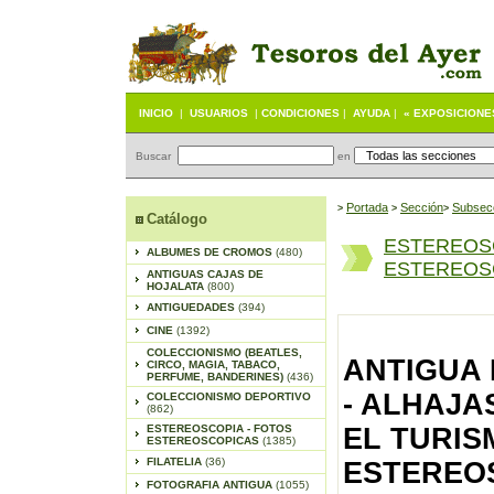
INICIO
|
USUARIOS
|
CONDICIONES
|
AYUDA
|
« EXPOSICIONE
Buscar
en
Portada
S
ección
Subsec
>
>
>
Catálogo
ESTEREOS
ALBUMES DE CROMOS
(480)
ESTEREOSC
ANTIGUAS CAJAS DE
HOJALATA
(800)
ANTIGUEDADES
(394)
CINE
(1392)
COLECCIONISMO (BEATLES,
ANTIGUA
CIRCO, MAGIA, TABACO,
PERFUME, BANDERINES)
(436)
- ALHAJAS
COLECCIONISMO DEPORTIVO
(862)
ESTEREOSCOPIA - FOTOS
EL TURIS
ESTEREOSCOPICAS
(1385)
FILATELIA
(36)
ESTEREOS
FOTOGRAFIA ANTIGUA
(1055)