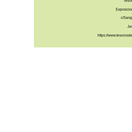
Teso
Exposicio
c/Sang
Ja
https://www.tesorosd