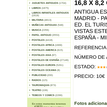
16,8 X 8,2
JUGUETES ANTIGUOS
(1704)
LIBROS
(1875)
ANTIGUA E
LIBROS INFANTILES ANTIGUOS
(1619)
MADRID - PA
MILITARIA
(4813)
ED. EL TUR
MUÑECAS ANTIGUAS
(548)
VISTAS ES
MUSICA
(2356)
PAPEL ANTIGUO
(3553)
ESPAÑA - MI
POSTALES
(4418)
POSTALES AFRICA
(1669)
REFERENCIA 
POSTALES AMERICA
(615)
POSTALES ASIA
(97)
NÚMERO DE 
POSTALES DE ESPAÑA
(27146)
POSTALES EUROPA
(5261)
ESTADO:
POSTALES OCEANIA
(8)
PRECIO: 10€
PUBLICIDAD
(200)
RADIOS
(115)
TAUROMAQUIA
(973)
TEATRO
(106)
TEBEOS Y COMICS
(2266)
Fotos adiciona
En estos momentos tenemos
63571