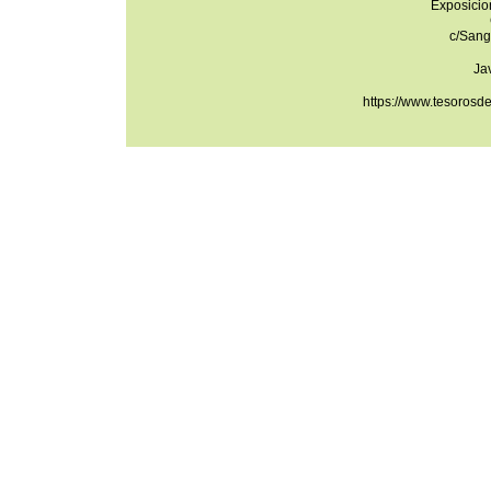
Exposicio
c/Sang
Ja
https://www.tesorosd