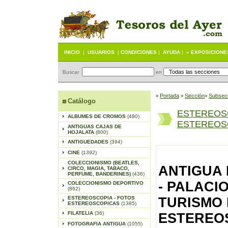
INICIO
|
USUARIOS
|
CONDICIONES
|
AYUDA
|
« EXPOSICIONE
Buscar
en
Portada
S
ección
Subsec
>
>
>
Catálogo
ESTEREOS
ALBUMES DE CROMOS
(480)
ESTEREOSC
ANTIGUAS CAJAS DE
HOJALATA
(800)
ANTIGUEDADES
(394)
CINE
(1392)
COLECCIONISMO (BEATLES,
ANTIGUA
CIRCO, MAGIA, TABACO,
PERFUME, BANDERINES)
(436)
- PALACIO
COLECCIONISMO DEPORTIVO
(862)
ESTEREOSCOPIA - FOTOS
TURISMO 
ESTEREOSCOPICAS
(1385)
FILATELIA
(36)
ESTEREOS
FOTOGRAFIA ANTIGUA
(1055)