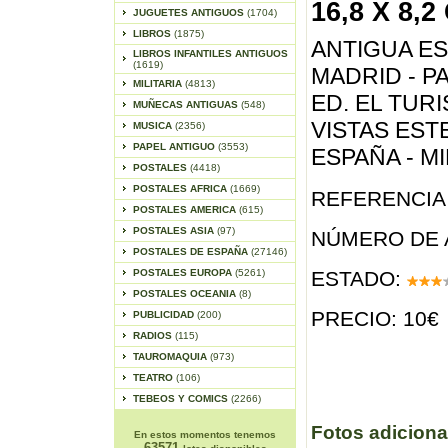
16,8 X 8,2
JUGUETES ANTIGUOS
(1704)
LIBROS
(1875)
ANTIGUA E
LIBROS INFANTILES ANTIGUOS
(1619)
MADRID - PA
MILITARIA
(4813)
ED. EL TUR
MUÑECAS ANTIGUAS
(548)
VISTAS ES
MUSICA
(2356)
PAPEL ANTIGUO
(3553)
ESPAÑA - MI
POSTALES
(4418)
POSTALES AFRICA
(1669)
REFERENCIA 
POSTALES AMERICA
(615)
POSTALES ASIA
(97)
NÚMERO DE 
POSTALES DE ESPAÑA
(27146)
POSTALES EUROPA
(5261)
ESTADO:
POSTALES OCEANIA
(8)
PRECIO: 10€
PUBLICIDAD
(200)
RADIOS
(115)
TAUROMAQUIA
(973)
TEATRO
(106)
TEBEOS Y COMICS
(2266)
Fotos adiciona
En estos momentos tenemos
63571