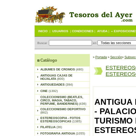
INICIO
|
USUARIOS
|
CONDICIONES
|
AYUDA
|
« EXPOSICIONE
Buscar
en
Portada
S
ección
Subsec
>
>
>
Catálogo
ESTEREOS
ALBUMES DE CROMOS
(480)
ESTEREOSC
ANTIGUAS CAJAS DE
HOJALATA
(800)
ANTIGUEDADES
(394)
CINE
(1392)
COLECCIONISMO (BEATLES,
ANTIGUA
CIRCO, MAGIA, TABACO,
PERFUME, BANDERINES)
(436)
- PALACIO
COLECCIONISMO DEPORTIVO
(862)
ESTEREOSCOPIA - FOTOS
TURISMO 
ESTEREOSCOPICAS
(1385)
FILATELIA
(36)
ESTEREOS
FOTOGRAFIA ANTIGUA
(1055)