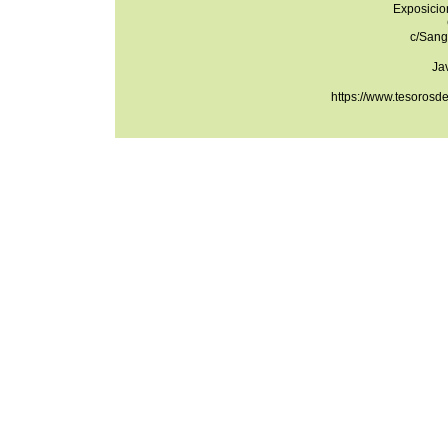
Exposicio
c/Sang
Ja
https://www.tesorosd