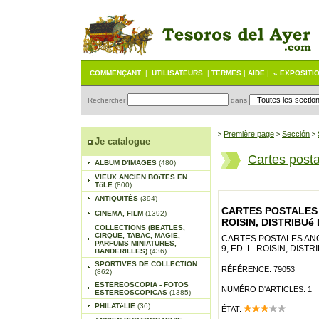
COMMENÇANT
|
UTILISATEURS
|
TERMES
|
AIDE
|
« EXPOSITI
Rechercher
dans
Première page
Sección
>
>
>
Je catalogue
Cartes post
ALBUM D'IMAGES
(480)
VIEUX ANCIEN BOîTES EN
TôLE
(800)
ANTIQUITÉS
(394)
CARTES POSTALES 
CINEMA, FILM
(1392)
ROISIN, DISTRIBUé 
COLLECTIONS (BEATLES,
CIRQUE, TABAC, MAGIE,
CARTES POSTALES AN
PARFUMS MINIATURES,
9, ED. L. ROISIN, DISTR
BANDERILLES)
(436)
SPORTIVES DE COLLECTION
RÉFÉRENCE: 79053
(862)
ESTEREOSCOPIA - FOTOS
NUMÉRO D'ARTICLES: 1
ESTEREOSCOPICAS
(1385)
PHILATéLIE
(36)
ÉTAT: