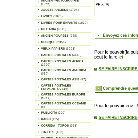
ANCIEN PHOTOGRAPHIE
(1055)
PRIX: 7€
JOUETS ANCIENS
(1704)
LIVRES
(1875)
LIVRES POUR ENFANTS
(1619)
MILITARIA
(4813)
Envoyez ces infor
ANCIEN POUPéES
(548)
MUSIQUE
(2356)
VIEUX PAPIERS
(3553)
Pour le pouvoir(la pui
CARTES POSTALES
(4418)
peut le faire
ici
CARTES POSTALES AFRICA
(1669)
SE FAIRE INSCRIR
CARTES POSTALES AMERICA
(615)
CARTES POSTALES ASIE
(97)
CARTES POSTALES -
Comprendre quest
ESPAGNE
(27146)
CARTES POSTALES EUROPE
(5261)
CARTES POSTALES OCEANIE
Pour le pouvoir env í 
(8)
PUBLICITé
(200)
SE FAIRE INSCRIR
RADIO
(115)
CORRIDA - TOROS
(973)
THéâTRE
(106)