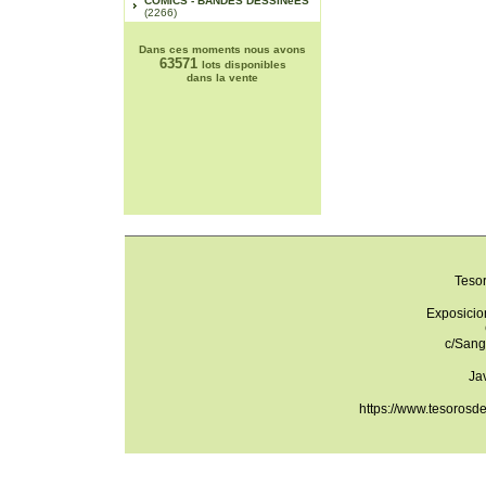
COMICS - BANDES DESSINéES
(2266)
Dans ces moments nous avons
63571
lots disponibles
dans la vente
Teso
Exposicio
c/Sang
Ja
https://www.tesorosd