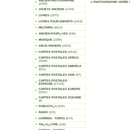
ANCIEN PHOTOGRAPHIE
PHOTOGRAPHIE VERRE 
(1055)
JOUETS ANCIENS
(1704)
LIVRES
(1875)
LIVRES POUR ENFANTS
(1619)
MILITARIA
(4813)
ANCIEN POUPï¿½ES
(548)
MUSIQUE
(2356)
VIEUX PAPIERS
(3553)
CARTES POSTALES
(4418)
CARTES POSTALES AFRICA
(1669)
CARTES POSTALES AMERICA
(615)
CARTES POSTALES ASIE
(97)
CARTES POSTALES -
ESPAGNE
(27146)
CARTES POSTALES EUROPE
(5261)
CARTES POSTALES OCEANIE
(8)
PUBLICITï¿½
(200)
RADIO
(115)
CORRIDA - TOROS
(973)
THï¿½ï¿½TRE
(106)