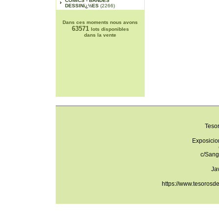
COMICS - BANDES
DESSINï¿½ES
(2266)
Dans ces moments nous avons
63571
lots disponibles
dans la vente
Teso
Exposicio
c/Sang
Ja
https://www.tesorosd