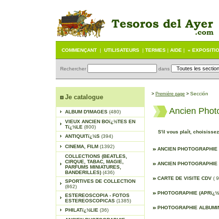
COMMENÇANT
|
UTILISATEURS
|
TERMES
|
AIDE
|
« EXPOSITI
Rechercher
dans
S
ección
>
Première page
>
Je catalogue
Ancien Phot
ALBUM D'IMAGES
(480)
VIEUX ANCIEN BOï¿½TES EN
Tï¿½LE
(800)
S'il vous plaît, choisisse
ANTIQUITï¿½S
(394)
CINEMA, FILM
(1392)
ANCIEN PHOTOGRAPHIE
COLLECTIONS (BEATLES,
CIRQUE, TABAC, MAGIE,
ANCIEN PHOTOGRAPHIE
PARFUMS MINIATURES,
BANDERILLES)
(436)
CARTE DE VISITE CDV
( 
SPORTIVES DE COLLECTION
(862)
PHOTOGRAPHIE (APRï¿½
ESTEREOSCOPIA - FOTOS
ESTEREOSCOPICAS
(1385)
PHOTOGRAPHIE ALBUM
PHILATï¿½LIE
(36)