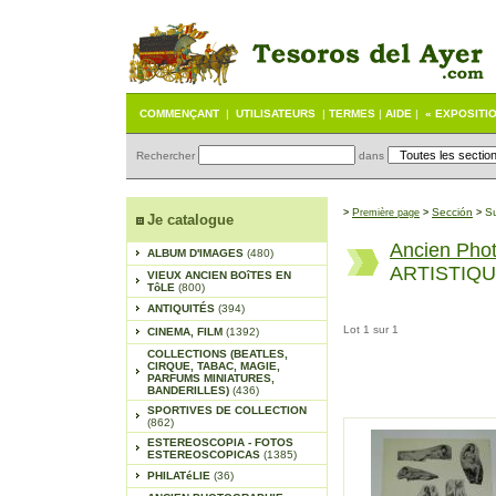
COMMENÇANT
|
UTILISATEURS
|
TERMES
|
AIDE
|
« EXPOSITI
Rechercher
dans
P
Sección
S
>
remière page
>
>
Je catalogue
Ancien Pho
ALBUM D'IMAGES
(480)
ARTISTIQ
VIEUX ANCIEN BOîTES EN
TôLE
(800)
ANTIQUITÉS
(394)
Lot 1 sur 1
CINEMA, FILM
(1392)
COLLECTIONS (BEATLES,
CIRQUE, TABAC, MAGIE,
PARFUMS MINIATURES,
BANDERILLES)
(436)
SPORTIVES DE COLLECTION
(862)
ESTEREOSCOPIA - FOTOS
ESTEREOSCOPICAS
(1385)
PHILATéLIE
(36)