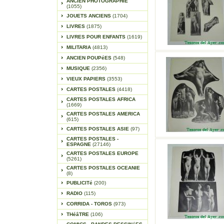
ANCIEN PHOTOGRAPHIE
(1055)
JOUETS ANCIENS
(1704)
LIVRES
(1875)
LIVRES POUR ENFANTS
(1619)
MILITARIA
(4813)
ANCIEN POUPéES
(548)
MUSIQUE
(2356)
VIEUX PAPIERS
(3553)
CARTES POSTALES
(4418)
CARTES POSTALES AFRICA
(1669)
CARTES POSTALES AMERICA
(615)
CARTES POSTALES ASIE
(97)
CARTES POSTALES -
ESPAGNE
(27146)
CARTES POSTALES EUROPE
(5261)
CARTES POSTALES OCEANIE
(8)
PUBLICITé
(200)
RADIO
(115)
CORRIDA - TOROS
(973)
THéâTRE
(106)