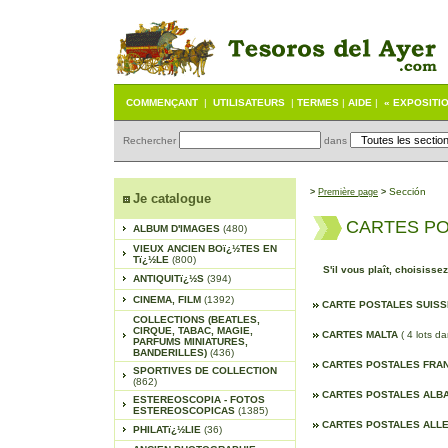
COMMENÇANT
|
UTILISATEURS
|
TERMES
|
AIDE
|
« EXPOSITI
Rechercher
dans
S
ección
>
Première page
>
Je catalogue
CARTES P
ALBUM D'IMAGES
(480)
VIEUX ANCIEN BOï¿½TES EN
Tï¿½LE
(800)
S'il vous plaît, choisisse
ANTIQUITï¿½S
(394)
CINEMA, FILM
(1392)
CARTE POSTALES SUIS
COLLECTIONS (BEATLES,
CIRQUE, TABAC, MAGIE,
CARTES MALTA
( 4 lots d
PARFUMS MINIATURES,
BANDERILLES)
(436)
CARTES POSTALES FRA
SPORTIVES DE COLLECTION
(862)
CARTES POSTALES ALB
ESTEREOSCOPIA - FOTOS
ESTEREOSCOPICAS
(1385)
CARTES POSTALES AL
PHILATï¿½LIE
(36)