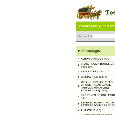
COMMENÇANT
|
UTILISAT
Rechercher
Je catalogue
ALBUM D'IMAGES
(480)
VIEUX ANCIEN BOîTES EN
TôLE
(800)
ANTIQUITÉS
(394)
CINEMA, FILM
(1392)
COLLECTIONS (BEATLES,
CIRQUE, TABAC, MAGIE,
PARFUMS MINIATURES,
BANDERILLES)
(436)
SPORTIVES DE COLLECTI
(862)
ESTEREOSCOPIA - FOTOS
ESTEREOSCOPICAS
(1385
PHILATéLIE
(36)