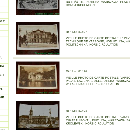
DU THéâTRE, INUTILISé, WARSZAWA, PLAC 
HORS-CIRCULATION
619)
Réf. Lot: 81497
VIEILLE PHOTO DE CARTE POSTALE, L'UNI
TECHNIQUE DE VARSOVIE, NON UTILISé, W
POLITECHNIKA, HORS-CIRCULATION
A
ICA
Réf. Lot: 81496
97)
VIEILLE PHOTO DE CARTE POSTALE, VARSO
PALAIS LAZIENKI SIèCLE, UTILISé, WARSZA
W. LAZIENKACH, HORS-CIRCULATION
PE
NIE
Réf. Lot: 81494
VIEILLE PHOTO DE CARTE POSTALE, VARSO
CHâTEAU ROYAL, INUTILISé, WARSZAWA, Z
KROLEWSKI, HORS-CIRCULATION