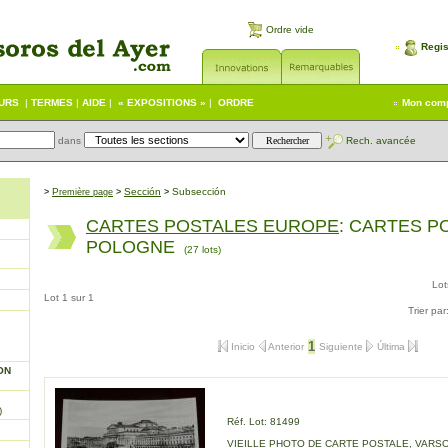
Ordre vide
Regis
EURS
|
TERMES
|
AIDE
|
« EXPOSITIONS »
|
ORDRE
Mon com
dans
Rech. avancée
P
Sección
Subsección
>
remière page
>
>
CARTES POSTALES EUROPE
: CARTES P
POLOGNE
(27 lots)
Lo
Lot 1 sur 1
Trier par
1
Inicio
Anterior
Siguiente
Última
ON
)
Réf. Lot: 81499
VIEILLE PHOTO DE CARTE POSTALE, VARSO