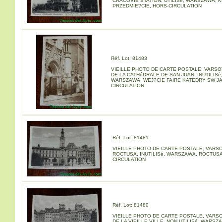
CRACOVIE STATION, UTILISé, WARSZAWA,
PRZEDMIE?CIE, HORS-CIRCULATION
Réf. Lot: 81483
VIEILLE PHOTO DE CARTE POSTALE, VARSO
DE LA CATHéDRALE DE SAN JUAN, INUTILISé
WARSZAWA, WEJ?CIE FAIRE KATEDRY SW JA
CIRCULATION
Réf. Lot: 81481
VIEILLE PHOTO DE CARTE POSTALE, VARSO
ROCTUSA, INUTILISé, WARSZAWA, ROCTUSA
CIRCULATION
Réf. Lot: 81480
VIEILLE PHOTO DE CARTE POSTALE, VARSO
DE LA VIEILLE VILLE, NON UTILISé, WARS