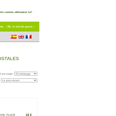
tre comme utilisateur ici!
pte
Ré. le mot de passe
OSTALES
ts
par page
:
:
10 €
VIE, PLACE