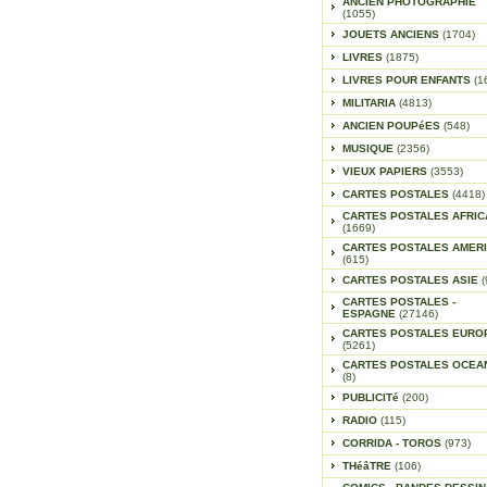
ANCIEN PHOTOGRAPHIE
(1055)
JOUETS ANCIENS
(1704)
LIVRES
(1875)
LIVRES POUR ENFANTS
(1
MILITARIA
(4813)
ANCIEN POUPéES
(548)
MUSIQUE
(2356)
VIEUX PAPIERS
(3553)
CARTES POSTALES
(4418)
CARTES POSTALES AFRIC
(1669)
CARTES POSTALES AMER
(615)
CARTES POSTALES ASIE
(
CARTES POSTALES -
ESPAGNE
(27146)
CARTES POSTALES EURO
(5261)
CARTES POSTALES OCEA
(8)
PUBLICITé
(200)
RADIO
(115)
CORRIDA - TOROS
(973)
THéâTRE
(106)