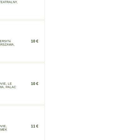
TEATRALNY,
10 €
VERSITé
ARSZAWA,
10 €
VIE, LE
WA, PALAC
11 €
VIE,
AMEK