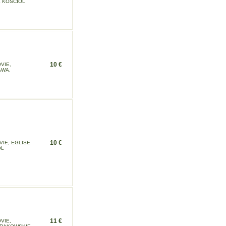
K KOSCIOL
10 €
VIE,
AWA,
10 €
VIE, EGLISE
OL
11 €
VIE,