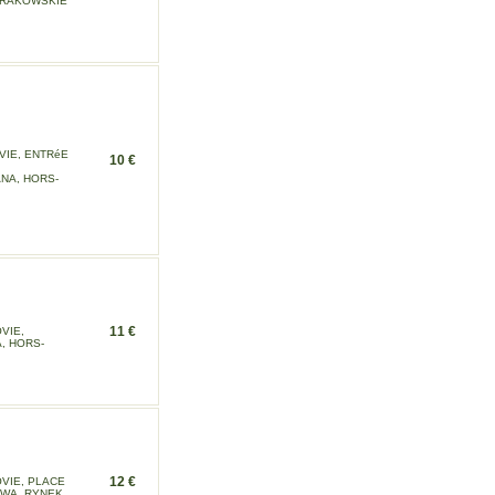
 KRAKOWSKIE
VIE, ENTRéE
10 €
,
NA, HORS-
11 €
VIE,
, HORS-
12 €
VIE, PLACE
ZAWA, RYNEK