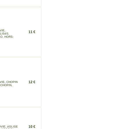
VIE,
11 €
LISéS,
O, HORS-
12 €
VIE, CHOPIN
 CHOPIN,
10 €
VIE, éGLISE