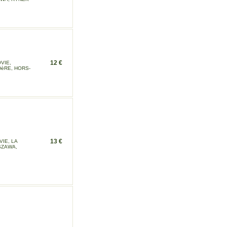
12 €
VIE,
DèRE, HORS-
13 €
IE, LA
SZAWA,