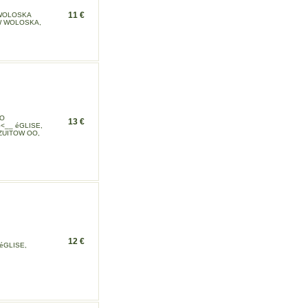
11 €
 WOLOSKA
W WOLOSKA,
OO
13 €
<__ éGLISE,
ZUITOW OO,
12 €
éGLISE,