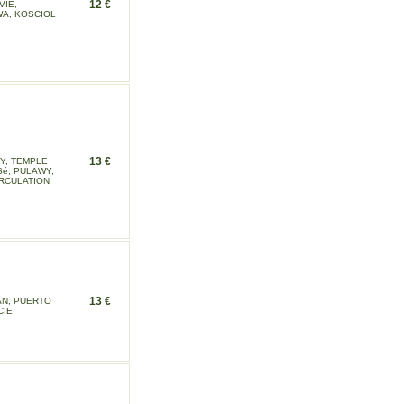
12 €
VIE,
WA, KOSCIOL
13 €
Y, TEMPLE
Sé, PULAWY,
IRCULATION
13 €
AN, PUERTO
IE,