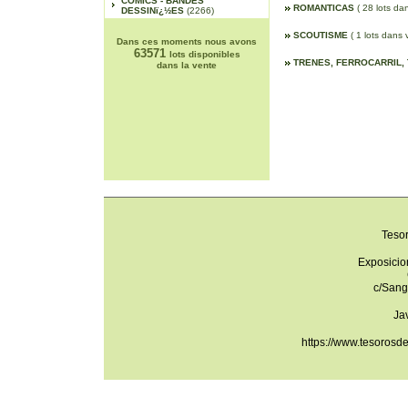
COMICS - BANDES
ROMANTICAS
( 28 lots da
DESSINï¿½ES
(2266)
SCOUTISME
( 1 lots dans 
Dans ces moments nous avons
63571
lots disponibles
TRENES, FERROCARRIL,
dans la vente
Teso
Exposicio
c/Sang
Ja
https://www.tesorosd