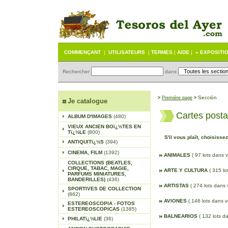
COMMENÇANT
|
UTILISATEURS
|
TERMES
|
AIDE
|
« EXPOSITI
Rechercher
dans
S
ección
>
Première page
>
Je catalogue
Cartes post
ALBUM D'IMAGES
(480)
VIEUX ANCIEN BOï¿½TES EN
Tï¿½LE
(800)
S'il vous plaît, choisisse
ANTIQUITï¿½S
(394)
CINEMA, FILM
(1392)
ANIMALES
( 97 lots dans 
COLLECTIONS (BEATLES,
CIRQUE, TABAC, MAGIE,
ARTE Y CULTURA
( 315 lo
PARFUMS MINIATURES,
BANDERILLES)
(436)
ARTISTAS
( 274 lots dans 
SPORTIVES DE COLLECTION
(862)
AVIONES
( 146 lots dans v
ESTEREOSCOPIA - FOTOS
ESTEREOSCOPICAS
(1385)
BALNEARIOS
( 132 lots d
PHILATï¿½LIE
(36)