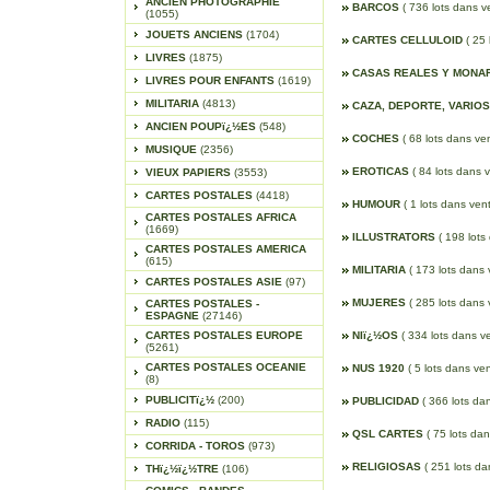
ANCIEN PHOTOGRAPHIE
BARCOS
( 736 lots dans v
(1055)
JOUETS ANCIENS
(1704)
CARTES CELLULOID
( 25
LIVRES
(1875)
CASAS REALES Y MONA
LIVRES POUR ENFANTS
(1619)
MILITARIA
(4813)
CAZA, DEPORTE, VARIO
ANCIEN POUPï¿½ES
(548)
COCHES
( 68 lots dans ve
MUSIQUE
(2356)
EROTICAS
( 84 lots dans 
VIEUX PAPIERS
(3553)
CARTES POSTALES
(4418)
HUMOUR
( 1 lots dans vent
CARTES POSTALES AFRICA
(1669)
ILLUSTRATORS
( 198 lots
CARTES POSTALES AMERICA
(615)
MILITARIA
( 173 lots dans 
CARTES POSTALES ASIE
(97)
MUJERES
( 285 lots dans 
CARTES POSTALES -
ESPAGNE
(27146)
CARTES POSTALES EUROPE
NIï¿½OS
( 334 lots dans v
(5261)
CARTES POSTALES OCEANIE
NUS 1920
( 5 lots dans ven
(8)
PUBLICITï¿½
(200)
PUBLICIDAD
( 366 lots da
RADIO
(115)
QSL CARTES
( 75 lots dan
CORRIDA - TOROS
(973)
RELIGIOSAS
( 251 lots da
THï¿½ï¿½TRE
(106)