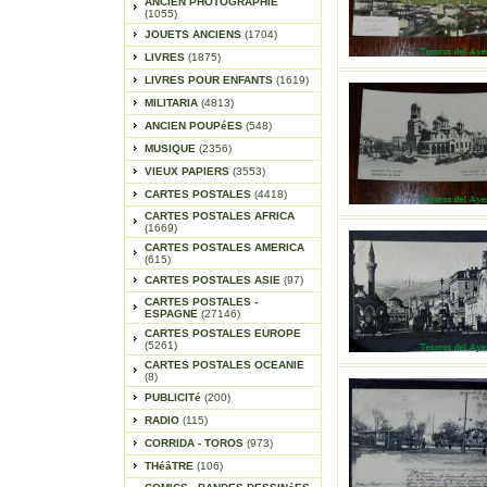
ANCIEN PHOTOGRAPHIE
(1055)
JOUETS ANCIENS
(1704)
LIVRES
(1875)
LIVRES POUR ENFANTS
(1619)
MILITARIA
(4813)
ANCIEN POUPéES
(548)
MUSIQUE
(2356)
VIEUX PAPIERS
(3553)
CARTES POSTALES
(4418)
CARTES POSTALES AFRICA
(1669)
CARTES POSTALES AMERICA
(615)
CARTES POSTALES ASIE
(97)
CARTES POSTALES -
ESPAGNE
(27146)
CARTES POSTALES EUROPE
(5261)
CARTES POSTALES OCEANIE
(8)
PUBLICITé
(200)
RADIO
(115)
CORRIDA - TOROS
(973)
THéâTRE
(106)