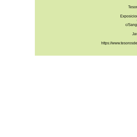
Teso
Exposicio
c/Sang
Ja
https://www.tesorosd