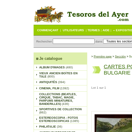
COMMENÇANT
|
UTILISATEURS
|
TERMES
|
AIDE
|
« EXPOSITI
Rechercher
dans
P
Sección
S
>
remière page
>
>
Je catalogue
CARTES P
ALBUM D'IMAGES
(480)
BULGARIE
VIEUX ANCIEN BOîTES EN
TôLE
(800)
ANTIQUITÉS
(394)
Lot 1 sur 1
CINEMA, FILM
(1392)
COLLECTIONS (BEATLES,
CIRQUE, TABAC, MAGIE,
PARFUMS MINIATURES,
BANDERILLES)
(436)
SPORTIVES DE COLLECTION
(862)
ESTEREOSCOPIA - FOTOS
ESTEREOSCOPICAS
(1385)
PHILATéLIE
(36)