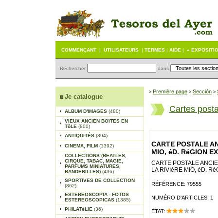
COMMENÇANT
|
UTILISATEURS
|
TERMES
|
AIDE
|
« EXPOSITI
Rechercher
dans
Première page
Sección
>
>
>
Je catalogue
Cartes post
ALBUM D'IMAGES
(480)
VIEUX ANCIEN BOîTES EN
TôLE
(800)
ANTIQUITÉS
(394)
CARTE POSTALE AN
CINEMA, FILM
(1392)
MIO, éD. RéGION E
COLLECTIONS (BEATLES,
CIRQUE, TABAC, MAGIE,
CARTE POSTALE ANCIE
PARFUMS MINIATURES,
LA RIVIèRE MIO, éD. R
BANDERILLES)
(436)
SPORTIVES DE COLLECTION
RÉFÉRENCE: 79555
(862)
ESTEREOSCOPIA - FOTOS
NUMÉRO D'ARTICLES: 1
ESTEREOSCOPICAS
(1385)
PHILATéLIE
(36)
ÉTAT: