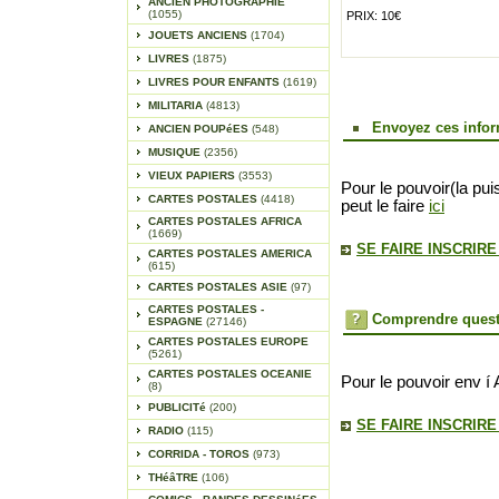
ANCIEN PHOTOGRAPHIE
(1055)
PRIX: 10€
JOUETS ANCIENS
(1704)
LIVRES
(1875)
LIVRES POUR ENFANTS
(1619)
MILITARIA
(4813)
Envoyez ces infor
ANCIEN POUPéES
(548)
MUSIQUE
(2356)
VIEUX PAPIERS
(3553)
Pour le pouvoir(la pui
CARTES POSTALES
(4418)
peut le faire
ici
CARTES POSTALES AFRICA
(1669)
SE FAIRE INSCRIR
CARTES POSTALES AMERICA
(615)
CARTES POSTALES ASIE
(97)
CARTES POSTALES -
Comprendre quest
ESPAGNE
(27146)
CARTES POSTALES EUROPE
(5261)
CARTES POSTALES OCEANIE
Pour le pouvoir env í 
(8)
PUBLICITé
(200)
SE FAIRE INSCRIR
RADIO
(115)
CORRIDA - TOROS
(973)
THéâTRE
(106)