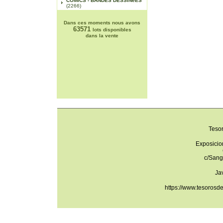
COMICS - BANDES DESSINéES
(2266)
Dans ces moments nous avons
63571
lots disponibles
dans la vente
Teso
Exposicio
c/Sang
Ja
https://www.tesorosd