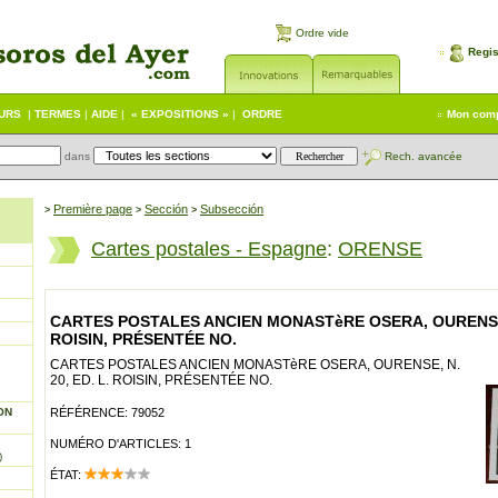
Ordre vide
Regis
EURS
|
TERMES
|
AIDE
|
« EXPOSITIONS »
|
ORDRE
Mon com
dans
Rech. avancée
Première page
Sección
Subsección
>
>
>
Cartes postales - Espagne
:
ORENSE
CARTES POSTALES ANCIEN MONASTèRE OSERA, OURENSE, 
ROISIN, PRÉSENTÉE NO.
CARTES POSTALES ANCIEN MONASTèRE OSERA, OURENSE, N.
20, ED. L. ROISIN, PRÉSENTÉE NO.
ON
RÉFÉRENCE: 79052
NUMÉRO D'ARTICLES: 1
)
ÉTAT: