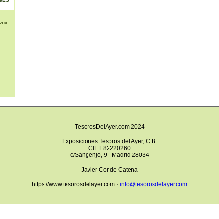
NéES
ons
TesorosDelAyer.com 2024
Exposiciones Tesoros del Ayer, C.B.
CIF E82220260
c/Sangenjo, 9 - Madrid 28034
Javier Conde Catena
https://www.tesorosdelayer.com ·
info@tesorosdelayer.com