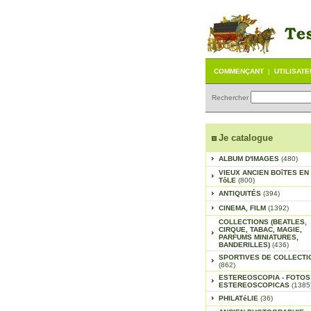
COMMENÇANT
|
UTILISAT
Rechercher
Je catalogue
ALBUM D'IMAGES
(480)
VIEUX ANCIEN BOîTES EN
TôLE
(800)
ANTIQUITÉS
(394)
CINEMA, FILM
(1392)
COLLECTIONS (BEATLES,
CIRQUE, TABAC, MAGIE,
PARFUMS MINIATURES,
BANDERILLES)
(436)
SPORTIVES DE COLLECTI
(862)
ESTEREOSCOPIA - FOTOS
ESTEREOSCOPICAS
(1385
PHILATéLIE
(36)