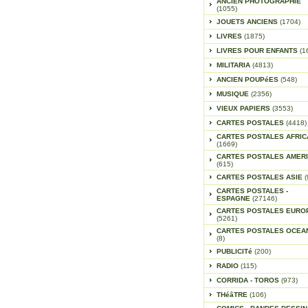
ANCIEN PHOTOGRAPHIE
(1055)
JOUETS ANCIENS
(1704)
LIVRES
(1875)
LIVRES POUR ENFANTS
(1
MILITARIA
(4813)
ANCIEN POUPéES
(548)
MUSIQUE
(2356)
VIEUX PAPIERS
(3553)
CARTES POSTALES
(4418)
CARTES POSTALES AFRIC
(1669)
CARTES POSTALES AMER
(615)
CARTES POSTALES ASIE
(
CARTES POSTALES -
ESPAGNE
(27146)
CARTES POSTALES EURO
(5261)
CARTES POSTALES OCEA
(8)
PUBLICITé
(200)
RADIO
(115)
CORRIDA - TOROS
(973)
THéâTRE
(106)