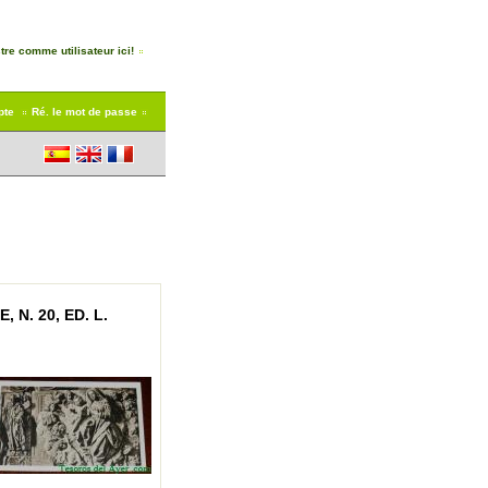
tre comme utilisateur ici!
pte
Ré. le mot de passe
N. 20, ED. L.