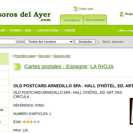
Ordre vide
Regis
EURS
|
TERMES
|
AIDE
|
« EXPOSITIONS »
|
ORDRE
Mon com
dans
Rech. avancée
Première page
Sección
Subsección
>
>
>
Cartes postales - Espagne
:
LA RIOJA
OLD POSTCARD ARNEDILLO SPA - HALL D'HÔTEL, ED. ART
OLD POSTCARD ARNEDILLO SPA - HALL D'HÔTEL, ED. ART, PAS
CIRCULé.
RÉFÉRENCE: 97852
ON
NUMÉRO D'ARTICLES: 1
)
ÉTAT:
PRIX: 12€