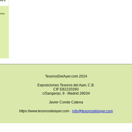
NéES
ons
TesorosDelAyer.com 2024
Exposiciones Tesoros del Ayer, C.B.
CIF E82220260
c/Sangenjo, 9 - Madrid 28034
Javier Conde Catena
https://www.tesorosdelayer.com ·
info@tesorosdelayer.com