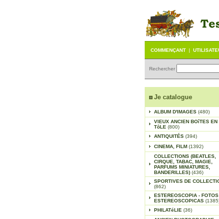
COMMENÇANT
|
UTILISAT
Rechercher
Je catalogue
ALBUM D'IMAGES
(480)
VIEUX ANCIEN BOîTES EN
TôLE
(800)
ANTIQUITÉS
(394)
CINEMA, FILM
(1392)
COLLECTIONS (BEATLES,
CIRQUE, TABAC, MAGIE,
PARFUMS MINIATURES,
BANDERILLES)
(436)
SPORTIVES DE COLLECTI
(862)
ESTEREOSCOPIA - FOTOS
ESTEREOSCOPICAS
(1385
PHILATéLIE
(36)