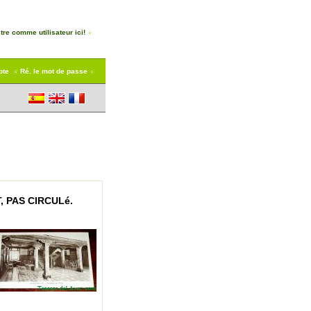
tre comme utilisateur ici!
pte
Ré. le mot de passe
, PAS CIRCULé.