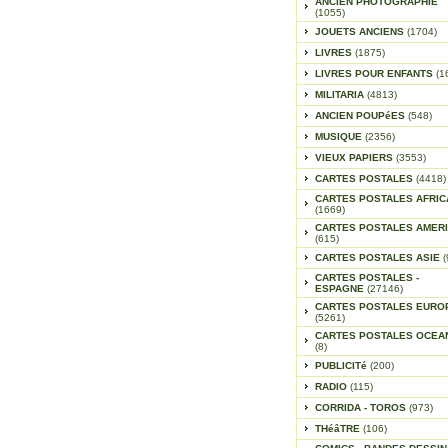
ANCIEN PHOTOGRAPHIE
(1055)
JOUETS ANCIENS
(1704)
LIVRES
(1875)
LIVRES POUR ENFANTS
(1
MILITARIA
(4813)
ANCIEN POUPéES
(548)
MUSIQUE
(2356)
VIEUX PAPIERS
(3553)
CARTES POSTALES
(4418)
CARTES POSTALES AFRIC
(1669)
CARTES POSTALES AMER
(615)
CARTES POSTALES ASIE
(
CARTES POSTALES -
ESPAGNE
(27146)
CARTES POSTALES EURO
(5261)
CARTES POSTALES OCEA
(8)
PUBLICITé
(200)
RADIO
(115)
CORRIDA - TOROS
(973)
THéâTRE
(106)