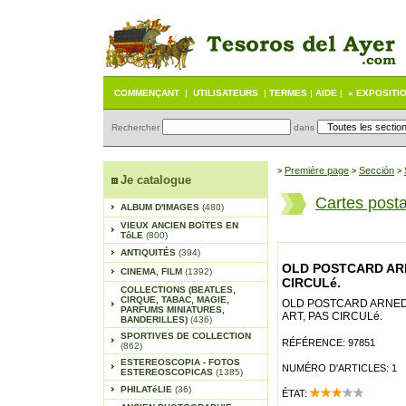
COMMENÇANT
|
UTILISATEURS
|
TERMES
|
AIDE
|
« EXPOSITI
Rechercher
dans
Première page
Sección
>
>
>
Je catalogue
Cartes post
ALBUM D'IMAGES
(480)
VIEUX ANCIEN BOîTES EN
TôLE
(800)
ANTIQUITÉS
(394)
OLD POSTCARD ARNE
CINEMA, FILM
(1392)
CIRCULé.
COLLECTIONS (BEATLES,
CIRQUE, TABAC, MAGIE,
OLD POSTCARD ARNEDIL
PARFUMS MINIATURES,
ART, PAS CIRCULé.
BANDERILLES)
(436)
SPORTIVES DE COLLECTION
RÉFÉRENCE: 97851
(862)
ESTEREOSCOPIA - FOTOS
NUMÉRO D'ARTICLES: 1
ESTEREOSCOPICAS
(1385)
PHILATéLIE
(36)
ÉTAT: