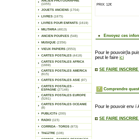
ANCIEN PHOTOGRAPHIE
(1055)
PRIX: 12€
JOUETS ANCIENS
(1704)
LIVRES
(1875)
LIVRES POUR ENFANTS
(1619)
MILITARIA
(4813)
Envoyez ces infor
ANCIEN POUPéES
(548)
MUSIQUE
(2356)
VIEUX PAPIERS
(3553)
Pour le pouvoir(la pui
CARTES POSTALES
(4418)
peut le faire
ici
CARTES POSTALES AFRICA
(1669)
SE FAIRE INSCRIR
CARTES POSTALES AMERICA
(615)
CARTES POSTALES ASIE
(97)
CARTES POSTALES -
Comprendre quest
ESPAGNE
(27146)
CARTES POSTALES EUROPE
(5261)
CARTES POSTALES OCEANIE
Pour le pouvoir env í 
(8)
PUBLICITé
(200)
SE FAIRE INSCRIR
RADIO
(115)
CORRIDA - TOROS
(973)
THéâTRE
(106)