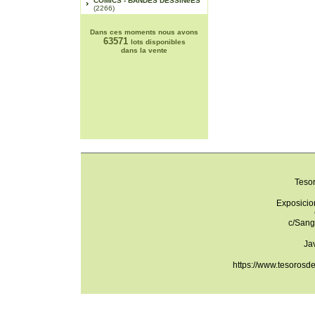
COMICS - BANDES DESSINéES
(2266)
Dans ces moments nous avons
63571
lots disponibles
dans la vente
Teso
Exposicio
c/Sang
Ja
https://www.tesorosd