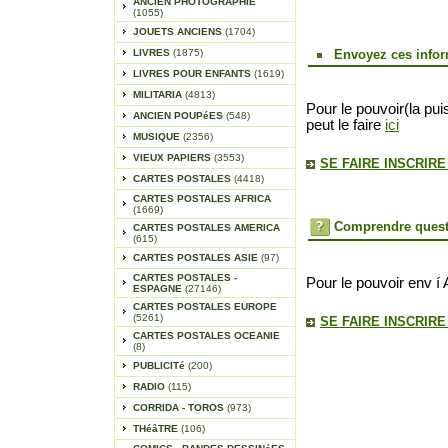
ANCIEN PHOTOGRAPHIE
(1055)
JOUETS ANCIENS
(1704)
LIVRES
(1875)
Envoyez ces infor
LIVRES POUR ENFANTS
(1619)
MILITARIA
(4813)
Pour le pouvoir(la pui
ANCIEN POUPéES
(548)
peut le faire
ici
MUSIQUE
(2356)
VIEUX PAPIERS
(3553)
SE FAIRE INSCRIR
CARTES POSTALES
(4418)
CARTES POSTALES AFRICA
(1669)
Comprendre quest
CARTES POSTALES AMERICA
(615)
CARTES POSTALES ASIE
(97)
CARTES POSTALES -
Pour le pouvoir env í 
ESPAGNE
(27146)
CARTES POSTALES EUROPE
(5261)
SE FAIRE INSCRIR
CARTES POSTALES OCEANIE
(8)
PUBLICITé
(200)
RADIO
(115)
CORRIDA - TOROS
(973)
THéâTRE
(106)