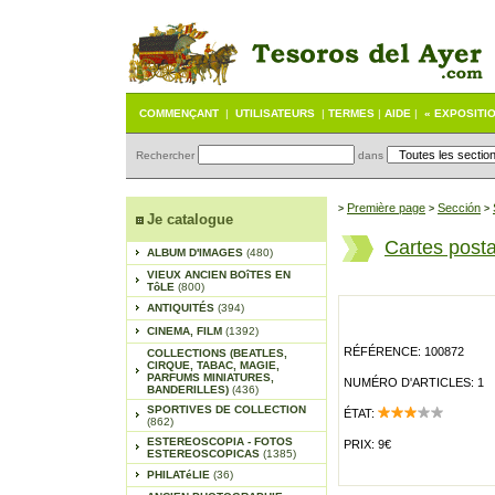
COMMENÇANT
|
UTILISATEURS
|
TERMES
|
AIDE
|
« EXPOSITI
Rechercher
dans
Première page
Sección
>
>
>
Je catalogue
Cartes post
ALBUM D'IMAGES
(480)
VIEUX ANCIEN BOîTES EN
TôLE
(800)
ANTIQUITÉS
(394)
CINEMA, FILM
(1392)
RÉFÉRENCE: 100872
COLLECTIONS (BEATLES,
CIRQUE, TABAC, MAGIE,
PARFUMS MINIATURES,
NUMÉRO D'ARTICLES: 1
BANDERILLES)
(436)
SPORTIVES DE COLLECTION
ÉTAT:
(862)
ESTEREOSCOPIA - FOTOS
PRIX: 9€
ESTEREOSCOPICAS
(1385)
PHILATéLIE
(36)