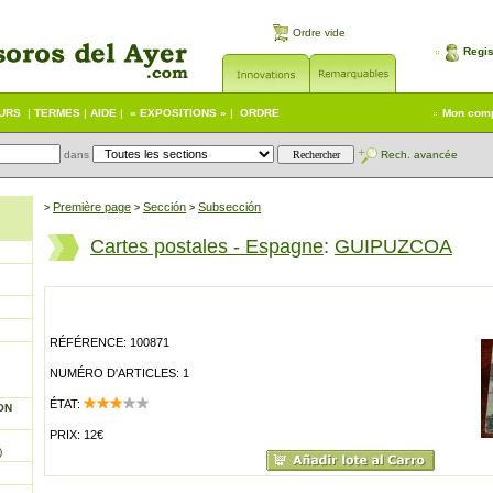
Ordre vide
Regis
EURS
|
TERMES
|
AIDE
|
« EXPOSITIONS »
|
ORDRE
Mon com
dans
Rech. avancée
Première page
Sección
Subsección
>
>
>
Cartes postales - Espagne
:
GUIPUZCOA
RÉFÉRENCE: 100871
NUMÉRO D'ARTICLES: 1
ÉTAT:
ON
PRIX: 12€
)