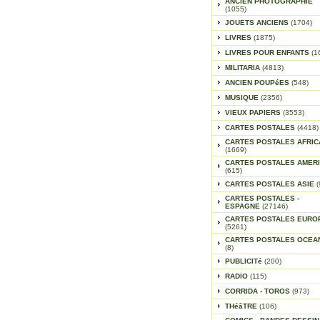
ANCIEN PHOTOGRAPHIE
(1055)
JOUETS ANCIENS
(1704)
LIVRES
(1875)
LIVRES POUR ENFANTS
(1
MILITARIA
(4813)
ANCIEN POUPéES
(548)
MUSIQUE
(2356)
VIEUX PAPIERS
(3553)
CARTES POSTALES
(4418)
CARTES POSTALES AFRIC
(1669)
CARTES POSTALES AMER
(615)
CARTES POSTALES ASIE
(
CARTES POSTALES -
ESPAGNE
(27146)
CARTES POSTALES EURO
(5261)
CARTES POSTALES OCEA
(8)
PUBLICITé
(200)
RADIO
(115)
CORRIDA - TOROS
(973)
THéâTRE
(106)