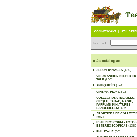
COMMENÇANT
|
UTILISAT
Rechercher
Je catalogue
ALBUM D'IMAGES
(480)
VIEUX ANCIEN BOîTES EN
TôLE
(800)
ANTIQUITÉS
(394)
CINEMA, FILM
(1392)
COLLECTIONS (BEATLES,
CIRQUE, TABAC, MAGIE,
PARFUMS MINIATURES,
BANDERILLES)
(436)
SPORTIVES DE COLLECTI
(862)
ESTEREOSCOPIA - FOTOS
ESTEREOSCOPICAS
(1385
PHILATéLIE
(36)