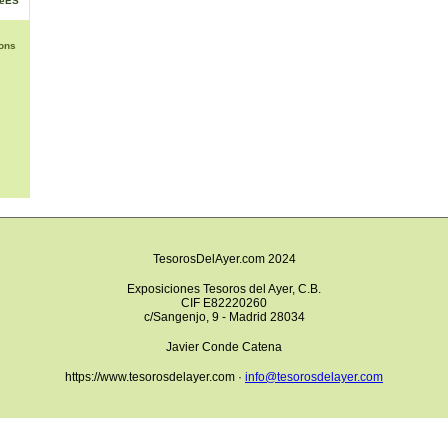
NéES
ons
TesorosDelAyer.com 2024
Exposiciones Tesoros del Ayer, C.B.
CIF E82220260
c/Sangenjo, 9 - Madrid 28034
Javier Conde Catena
https://www.tesorosdelayer.com ·
info@tesorosdelayer.com