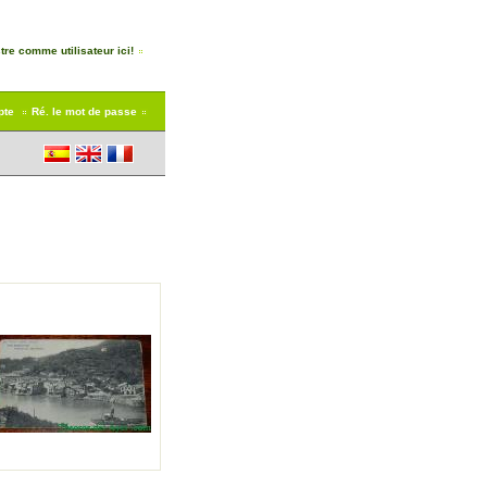
tre comme utilisateur ici!
pte
Ré. le mot de passe