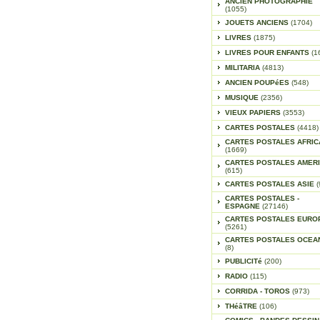
ANCIEN PHOTOGRAPHIE
(1055)
JOUETS ANCIENS
(1704)
LIVRES
(1875)
LIVRES POUR ENFANTS
(1
MILITARIA
(4813)
ANCIEN POUPéES
(548)
MUSIQUE
(2356)
VIEUX PAPIERS
(3553)
CARTES POSTALES
(4418)
CARTES POSTALES AFRIC
(1669)
CARTES POSTALES AMER
(615)
CARTES POSTALES ASIE
(
CARTES POSTALES -
ESPAGNE
(27146)
CARTES POSTALES EURO
(5261)
CARTES POSTALES OCEA
(8)
PUBLICITé
(200)
RADIO
(115)
CORRIDA - TOROS
(973)
THéâTRE
(106)