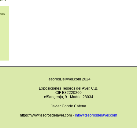
NéES
ons
TesorosDelAyer.com 2024
Exposiciones Tesoros del Ayer, C.B.
CIF E82220260
c/Sangenjo, 9 - Madrid 28034
Javier Conde Catena
https://www.tesorosdelayer.com ·
info@tesorosdelayer.com