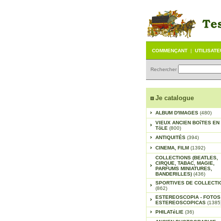
COMMENÇANT
|
UTILISAT
Rechercher
Je catalogue
ALBUM D'IMAGES
(480)
VIEUX ANCIEN BOîTES EN
TôLE
(800)
ANTIQUITÉS
(394)
CINEMA, FILM
(1392)
COLLECTIONS (BEATLES,
CIRQUE, TABAC, MAGIE,
PARFUMS MINIATURES,
BANDERILLES)
(436)
SPORTIVES DE COLLECTI
(862)
ESTEREOSCOPIA - FOTOS
ESTEREOSCOPICAS
(1385
PHILATéLIE
(36)