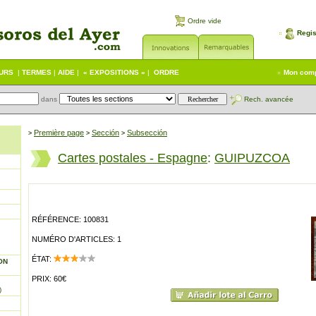
Ordre vide
Regis
EURS
|
TERMES
|
AIDE
|
« EXPOSITIONS »
|
ORDRE
Mon com
dans
Rech. avancée
Première page
Sección
Subsección
>
>
>
Cartes postales - Espagne
:
GUIPUZCOA
RÉFÉRENCE: 100831
NUMÉRO D'ARTICLES: 1
ÉTAT:
ON
PRIX: 60€
)