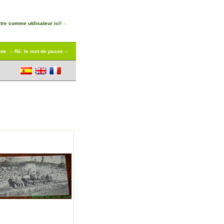
tre comme utilisateur ici!
pte
Ré. le mot de passe