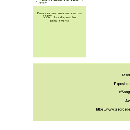
COMICS - BANDES DESSINéES
(2266)
Dans ces moments nous avons
63571
lots disponibles
dans la vente
Teso
Exposicio
c/Sang
Ja
https://www.tesorosd