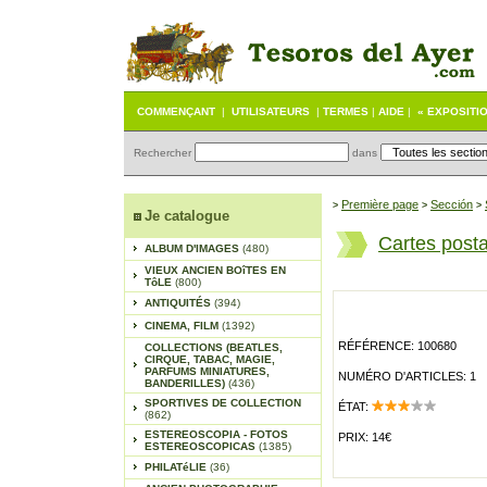
COMMENÇANT
|
UTILISATEURS
|
TERMES
|
AIDE
|
« EXPOSITI
Rechercher
dans
Première page
Sección
>
>
>
Je catalogue
Cartes post
ALBUM D'IMAGES
(480)
VIEUX ANCIEN BOîTES EN
TôLE
(800)
ANTIQUITÉS
(394)
CINEMA, FILM
(1392)
RÉFÉRENCE: 100680
COLLECTIONS (BEATLES,
CIRQUE, TABAC, MAGIE,
PARFUMS MINIATURES,
NUMÉRO D'ARTICLES: 1
BANDERILLES)
(436)
SPORTIVES DE COLLECTION
ÉTAT:
(862)
ESTEREOSCOPIA - FOTOS
PRIX: 14€
ESTEREOSCOPICAS
(1385)
PHILATéLIE
(36)