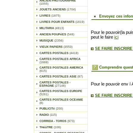
ANCIEN PHOTOGRAPHIE
(1055)
JOUETS ANCIENS
(1704)
LIVRES
(1875)
Envoyez ces infor
LIVRES POUR ENFANTS
(1619)
MILITARIA
(4813)
Pour le pouvoir(la pui
ANCIEN POUPéES
(548)
peut le faire
ici
MUSIQUE
(2356)
VIEUX PAPIERS
(3553)
SE FAIRE INSCRIR
CARTES POSTALES
(4418)
CARTES POSTALES AFRICA
(1669)
Comprendre quest
CARTES POSTALES AMERICA
(615)
CARTES POSTALES ASIE
(97)
CARTES POSTALES -
Pour le pouvoir env í 
ESPAGNE
(27146)
CARTES POSTALES EUROPE
(5261)
SE FAIRE INSCRIR
CARTES POSTALES OCEANIE
(8)
PUBLICITé
(200)
RADIO
(115)
CORRIDA - TOROS
(973)
THéâTRE
(106)