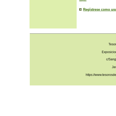
Regístrese como us
Teso
Exposicio
c/Sang
Ja
https://www.tesorosd