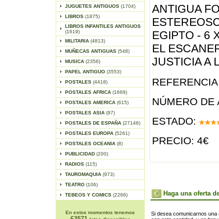
ANTIGUA F
JUGUETES ANTIGUOS
(1704)
LIBROS
(1875)
ESTEREOSCO
LIBROS INFANTILES ANTIGUOS
(1619)
EGIPTO - 6 
MILITARIA
(4813)
EL ESCANE
MUÑECAS ANTIGUAS
(548)
JUSTICIA A
MUSICA
(2356)
PAPEL ANTIGUO
(3553)
REFERENCIA 
POSTALES
(4418)
POSTALES AFRICA
(1669)
NÚMERO DE 
POSTALES AMERICA
(615)
POSTALES ASIA
(97)
ESTADO:
POSTALES DE ESPAÑA
(27146)
POSTALES EUROPA
(5261)
PRECIO: 4€
POSTALES OCEANIA
(8)
PUBLICIDAD
(200)
RADIOS
(115)
TAUROMAQUIA
(973)
TEATRO
(106)
Haga una oferta de
TEBEOS Y COMICS
(2266)
En estos momentos tenemos
Si desea comunicarnos una of
63571