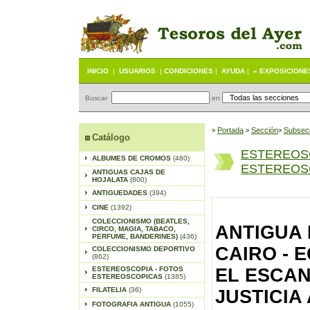
INICIO
|
USUARIOS
|
CONDICIONES
|
AYUDA
|
« EXPOSICIONE
Buscar
en
Portada
S
ección
Subsec
>
>
>
Catálogo
ESTEREOS
ALBUMES DE CROMOS
(480)
ESTEREOSC
ANTIGUAS CAJAS DE
HOJALATA
(800)
ANTIGUEDADES
(394)
CINE
(1392)
COLECCIONISMO (BEATLES,
ANTIGUA
CIRCO, MAGIA, TABACO,
PERFUME, BANDERINES)
(436)
CAIRO - E
COLECCIONISMO DEPORTIVO
(862)
ESTEREOSCOPIA - FOTOS
EL ESCA
ESTEREOSCOPICAS
(1385)
FILATELIA
(36)
JUSTICIA
FOTOGRAFIA ANTIGUA
(1055)