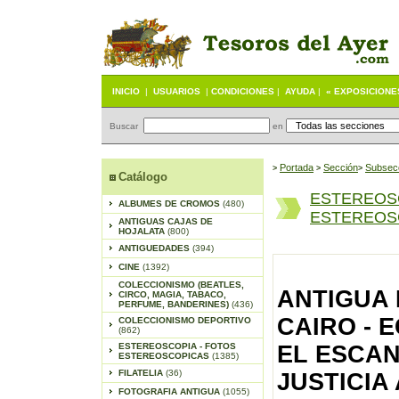
INICIO
|
USUARIOS
|
CONDICIONES
|
AYUDA
|
« EXPOSICIONE
Buscar
en
Portada
S
ección
Subsec
>
>
>
Catálogo
ESTEREOS
ALBUMES DE CROMOS
(480)
ESTEREOSC
ANTIGUAS CAJAS DE
HOJALATA
(800)
ANTIGUEDADES
(394)
CINE
(1392)
COLECCIONISMO (BEATLES,
ANTIGUA
CIRCO, MAGIA, TABACO,
PERFUME, BANDERINES)
(436)
CAIRO - E
COLECCIONISMO DEPORTIVO
(862)
ESTEREOSCOPIA - FOTOS
EL ESCA
ESTEREOSCOPICAS
(1385)
FILATELIA
(36)
JUSTICIA
FOTOGRAFIA ANTIGUA
(1055)