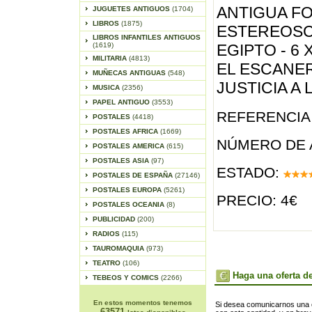
ANTIGUA F
JUGUETES ANTIGUOS
(1704)
LIBROS
(1875)
ESTEREOSCO
LIBROS INFANTILES ANTIGUOS
(1619)
EGIPTO - 6 
MILITARIA
(4813)
EL ESCANE
MUÑECAS ANTIGUAS
(548)
JUSTICIA A
MUSICA
(2356)
PAPEL ANTIGUO
(3553)
REFERENCIA 
POSTALES
(4418)
POSTALES AFRICA
(1669)
NÚMERO DE 
POSTALES AMERICA
(615)
POSTALES ASIA
(97)
ESTADO:
POSTALES DE ESPAÑA
(27146)
POSTALES EUROPA
(5261)
PRECIO: 4€
POSTALES OCEANIA
(8)
PUBLICIDAD
(200)
RADIOS
(115)
TAUROMAQUIA
(973)
TEATRO
(106)
Haga una oferta de
TEBEOS Y COMICS
(2266)
En estos momentos tenemos
Si desea comunicarnos una of
63571