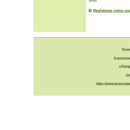
Regístrese como us
Teso
Exposicio
c/Sang
Ja
https://www.tesorosd