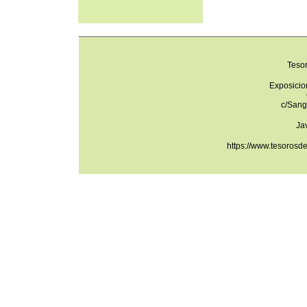
Teso
Exposicio
c/Sang
Ja
https://www.tesorosd