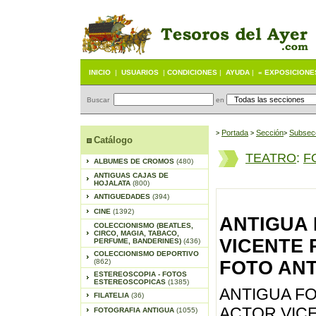
INICIO
|
USUARIOS
|
CONDICIONES
|
AYUDA
|
« EXPOSICIONE
Buscar
en
Portada
S
ección
Subsec
>
>
>
Catálogo
TEATRO
:
F
ALBUMES DE CROMOS
(480)
ANTIGUAS CAJAS DE
HOJALATA
(800)
ANTIGUEDADES
(394)
CINE
(1392)
ANTIGUA
COLECCIONISMO (BEATLES,
CIRCO, MAGIA, TABACO,
VICENTE P
PERFUME, BANDERINES)
(436)
COLECCIONISMO DEPORTIVO
(862)
FOTO ANT
ESTEREOSCOPIA - FOTOS
ESTEREOSCOPICAS
(1385)
ANTIGUA F
FILATELIA
(36)
ACTOR VICE
FOTOGRAFIA ANTIGUA
(1055)