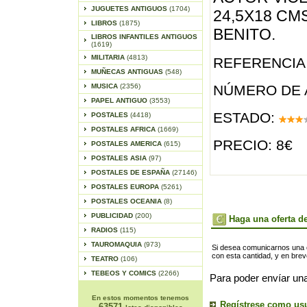
JUGUETES ANTIGUOS
(1704)
24,5X18 CM
LIBROS
(1875)
BENITO.
LIBROS INFANTILES ANTIGUOS
(1619)
MILITARIA
(4813)
REFERENCIA 
MUÑECAS ANTIGUAS
(548)
MUSICA
(2356)
NÚMERO DE 
PAPEL ANTIGUO
(3553)
ESTADO:
POSTALES
(4418)
POSTALES AFRICA
(1669)
PRECIO: 8€
POSTALES AMERICA
(615)
POSTALES ASIA
(97)
POSTALES DE ESPAÑA
(27146)
POSTALES EUROPA
(5261)
POSTALES OCEANIA
(8)
PUBLICIDAD
(200)
Haga una oferta de
RADIOS
(115)
TAUROMAQUIA
(973)
Si desea comunicarnos una of
con esta cantidad, y en bre
TEATRO
(106)
TEBEOS Y COMICS
(2266)
Para poder envíar una
En estos momentos tenemos
Regístrese como us
63571