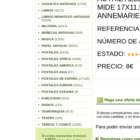
JUGUETES ANTIGUOS
(1704)
MIDE 17X11
LIBROS
(1875)
ANNEMARIE 
LIBROS INFANTILES ANTIGUOS
(1619)
MILITARIA
(4813)
REFERENCIA 
MUÑECAS ANTIGUAS
(548)
MUSICA
(2356)
NÚMERO DE 
PAPEL ANTIGUO
(3553)
ESTADO:
POSTALES
(4418)
POSTALES AFRICA
(1669)
PRECIO: 8€
POSTALES AMERICA
(615)
POSTALES ASIA
(97)
POSTALES DE ESPAÑA
(27146)
POSTALES EUROPA
(5261)
POSTALES OCEANIA
(8)
PUBLICIDAD
(200)
Haga una oferta de
RADIOS
(115)
TAUROMAQUIA
(973)
Si desea comunicarnos una of
con esta cantidad, y en bre
TEATRO
(106)
TEBEOS Y COMICS
(2266)
Para poder envíar una
En estos momentos tenemos
Regístrese como us
63571