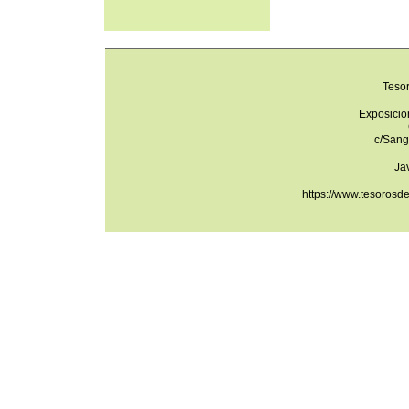
Teso
Exposicio
c/Sang
Ja
https://www.tesorosd