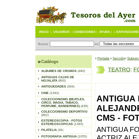
INICIO
|
USUARIOS
|
CONDICIONES
|
AYUDA
|
« EXPOSICIONE
Buscar
en
Portada
S
ección
Subsec
>
>
>
Catálogo
TEATRO
:
F
ALBUMES DE CROMOS
(480)
ANTIGUAS CAJAS DE
HOJALATA
(800)
ANTIGUEDADES
(394)
CINE
(1392)
ANTIGUA 
COLECCIONISMO (BEATLES,
CIRCO, MAGIA, TABACO,
ALEJANDR
PERFUME, BANDERINES)
(436)
COLECCIONISMO DEPORTIVO
(862)
CMS - FO
ESTEREOSCOPIA - FOTOS
ESTEREOSCOPICAS
(1385)
ANTIGUA FO
FILATELIA
(36)
ACTRIZ ALE
FOTOGRAFIA ANTIGUA
(1055)