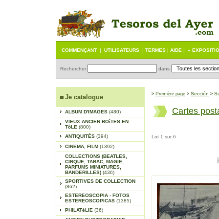
COMMENÇANT
|
UTILISATEURS
|
TERMES
|
AIDE
|
« EXPOSITI
Rechercher
dans
P
Sección
S
>
remière page
>
>
Je catalogue
Cartes post
ALBUM D'IMAGES
(480)
VIEUX ANCIEN BOîTES EN
TôLE
(800)
ANTIQUITÉS
(394)
Lot 1 sur 6
CINEMA, FILM
(1392)
COLLECTIONS (BEATLES,
CIRQUE, TABAC, MAGIE,
PARFUMS MINIATURES,
BANDERILLES)
(436)
SPORTIVES DE COLLECTION
(862)
ESTEREOSCOPIA - FOTOS
ESTEREOSCOPICAS
(1385)
PHILATéLIE
(36)