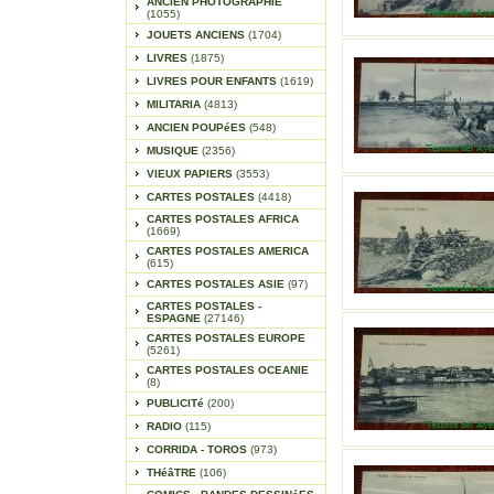
ANCIEN PHOTOGRAPHIE
(1055)
JOUETS ANCIENS
(1704)
LIVRES
(1875)
LIVRES POUR ENFANTS
(1619)
MILITARIA
(4813)
ANCIEN POUPéES
(548)
MUSIQUE
(2356)
VIEUX PAPIERS
(3553)
CARTES POSTALES
(4418)
CARTES POSTALES AFRICA
(1669)
CARTES POSTALES AMERICA
(615)
CARTES POSTALES ASIE
(97)
CARTES POSTALES -
ESPAGNE
(27146)
CARTES POSTALES EUROPE
(5261)
CARTES POSTALES OCEANIE
(8)
PUBLICITé
(200)
RADIO
(115)
CORRIDA - TOROS
(973)
THéâTRE
(106)