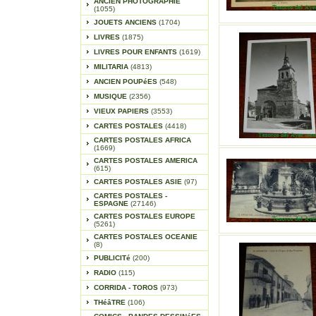
ANCIEN PHOTOGRAPHIE
(1055)
JOUETS ANCIENS
(1704)
LIVRES
(1875)
LIVRES POUR ENFANTS
(1619)
MILITARIA
(4813)
ANCIEN POUPéES
(548)
MUSIQUE
(2356)
VIEUX PAPIERS
(3553)
CARTES POSTALES
(4418)
CARTES POSTALES AFRICA
(1669)
CARTES POSTALES AMERICA
(615)
CARTES POSTALES ASIE
(97)
CARTES POSTALES -
ESPAGNE
(27146)
CARTES POSTALES EUROPE
(5261)
CARTES POSTALES OCEANIE
(8)
PUBLICITé
(200)
RADIO
(115)
CORRIDA - TOROS
(973)
THéâTRE
(106)