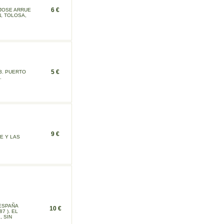
6 €
 JOSE ARRUE
N, TOLOSA,
5 €
3. PUERTO
.
9 €
E Y LAS
(ESPAÑA
10 €
7 ). EL
, SIN