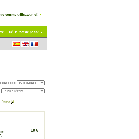
tre comme utilisateur ici!
pte
Ré. le mot de passe
ts
par page
:
:
Última
18 €
ROS
A.