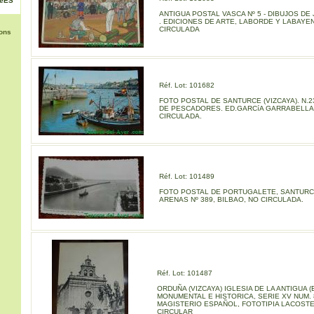
NéES
ANTIGUA POSTAL VASCA Nº 5 - DIBUJOS DE
. EDICIONES DE ARTE, LABORDE Y LABAYE
CIRCULADA
ons
Réf. Lot: 101682
FOTO POSTAL DE SANTURCE (VIZCAYA). N.2
DE PESCADORES. ED.GARCíA GARRABELLA
CIRCULADA.
Réf. Lot: 101489
FOTO POSTAL DE PORTUGALETE, SANTURC
ARENAS Nº 389, BILBAO, NO CIRCULADA.
Réf. Lot: 101487
ORDUÑA (VIZCAYA) IGLESIA DE LA ANTIGUA 
MONUMENTAL E HISTORICA, SERIE XV NUM. 8
MAGISTERIO ESPAÑOL, FOTOTIPIA LACOSTE
CIRCULAR