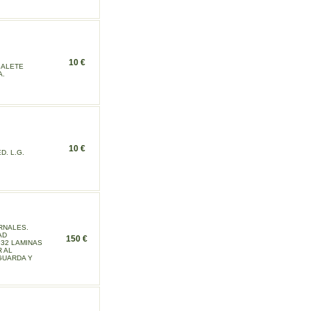
10 €
GALETE
A.
10 €
D. L.G.
RNALES.
AD
150 €
E 32 LAMINAS
R AL
GUARDA Y