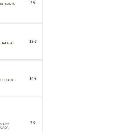
7 €
 DE SANTA
18 €
JAI ALAI,
14 €
ED. FOTO-
7 €
SIA DE
ULADA.