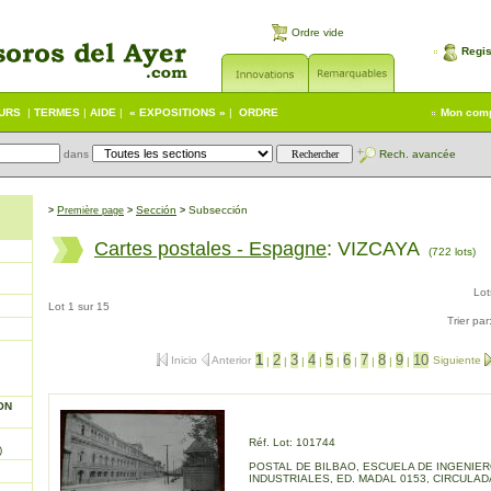
Ordre vide
Regis
EURS
|
TERMES
|
AIDE
|
« EXPOSITIONS »
|
ORDRE
Mon com
dans
Rech. avancée
P
Sección
Subsección
>
remière page
>
>
Cartes postales - Espagne
: VIZCAYA
(722 lots)
Lo
Lot 1 sur 15
Trier par
1
2
3
4
5
6
7
8
9
10
Inicio
Anterior
Siguiente
|
|
|
|
|
|
|
|
|
ON
Réf. Lot: 101744
)
POSTAL DE BILBAO, ESCUELA DE INGENIE
INDUSTRIALES, ED. MADAL 0153, CIRCULAD