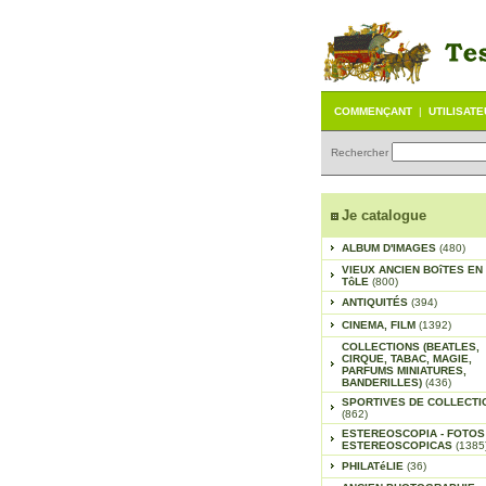
COMMENÇANT
|
UTILISAT
Rechercher
Je catalogue
ALBUM D'IMAGES
(480)
VIEUX ANCIEN BOîTES EN
TôLE
(800)
ANTIQUITÉS
(394)
CINEMA, FILM
(1392)
COLLECTIONS (BEATLES,
CIRQUE, TABAC, MAGIE,
PARFUMS MINIATURES,
BANDERILLES)
(436)
SPORTIVES DE COLLECTI
(862)
ESTEREOSCOPIA - FOTOS
ESTEREOSCOPICAS
(1385
PHILATéLIE
(36)