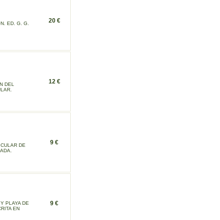
20 €
 ED. G. G.
12 €
N DEL
ULAR.
9 €
NICULAR DE
LADA.
9 €
Y PLAYA DE
RITA EN