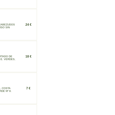
24 €
 CABEZUDOS
RSO SIN
18 €
URTADO DE
 E. VERDES,
7 €
, COSTA
RDE Nº 8.