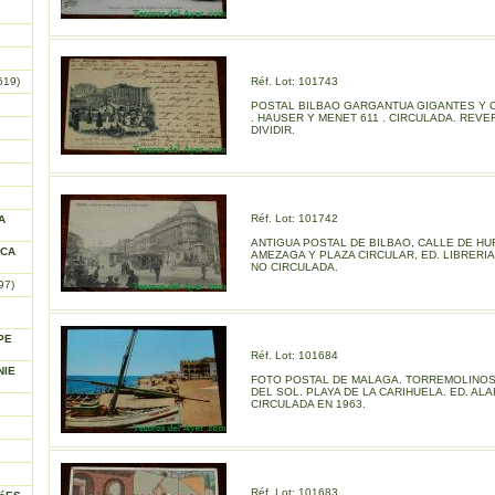
619)
Réf. Lot: 101743
POSTAL BILBAO GARGANTUA GIGANTES Y
. HAUSER Y MENET 611 . CIRCULADA. REVE
DIVIDIR.
Réf. Lot: 101742
A
ANTIGUA POSTAL DE BILBAO, CALLE DE H
ICA
AMEZAGA Y PLAZA CIRCULAR, ED. LIBRERIA
NO CIRCULADA.
97)
PE
Réf. Lot: 101684
NIE
FOTO POSTAL DE MALAGA. TORREMOLINOS
DEL SOL. PLAYA DE LA CARIHUELA. ED. ALA
CIRCULADA EN 1963.
Réf. Lot: 101683