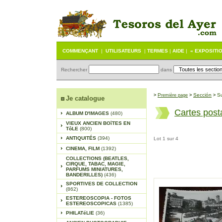
COMMENÇANT
|
UTILISATEURS
|
TERMES
|
AIDE
|
« EXPOSITI
Rechercher
dans
P
Sección
S
>
remière page
>
>
Je catalogue
Cartes post
ALBUM D'IMAGES
(480)
VIEUX ANCIEN BOîTES EN
TôLE
(800)
ANTIQUITÉS
(394)
Lot 1 sur 4
CINEMA, FILM
(1392)
COLLECTIONS (BEATLES,
CIRQUE, TABAC, MAGIE,
PARFUMS MINIATURES,
BANDERILLES)
(436)
SPORTIVES DE COLLECTION
(862)
ESTEREOSCOPIA - FOTOS
ESTEREOSCOPICAS
(1385)
PHILATéLIE
(36)