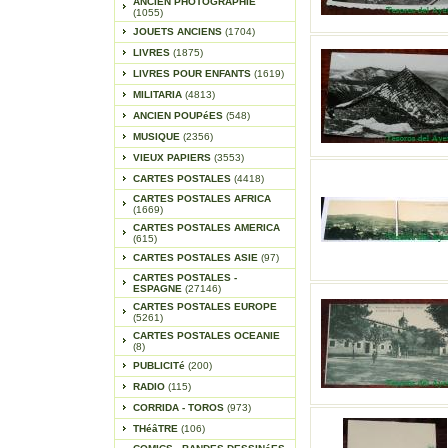
ANCIEN PHOTOGRAPHIE
(1055)
JOUETS ANCIENS
(1704)
LIVRES
(1875)
LIVRES POUR ENFANTS
(1619)
MILITARIA
(4813)
ANCIEN POUPéES
(548)
MUSIQUE
(2356)
VIEUX PAPIERS
(3553)
CARTES POSTALES
(4418)
CARTES POSTALES AFRICA
(1669)
CARTES POSTALES AMERICA
(615)
CARTES POSTALES ASIE
(97)
CARTES POSTALES -
ESPAGNE
(27146)
CARTES POSTALES EUROPE
(5261)
CARTES POSTALES OCEANIE
(8)
PUBLICITé
(200)
RADIO
(115)
CORRIDA - TOROS
(973)
THéâTRE
(106)