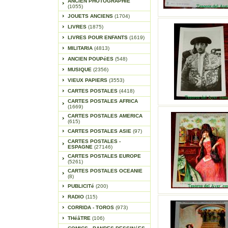
ANCIEN PHOTOGRAPHIE
(1055)
JOUETS ANCIENS
(1704)
LIVRES
(1875)
LIVRES POUR ENFANTS
(1619)
MILITARIA
(4813)
ANCIEN POUPéES
(548)
MUSIQUE
(2356)
VIEUX PAPIERS
(3553)
CARTES POSTALES
(4418)
CARTES POSTALES AFRICA
(1669)
CARTES POSTALES AMERICA
(615)
CARTES POSTALES ASIE
(97)
CARTES POSTALES -
ESPAGNE
(27146)
CARTES POSTALES EUROPE
(5261)
CARTES POSTALES OCEANIE
(8)
PUBLICITé
(200)
RADIO
(115)
CORRIDA - TOROS
(973)
THéâTRE
(106)