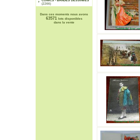
COMICS - BANDES DESSINéES
(2266)
Dans ces moments nous avons
63571
lots disponibles
dans la vente