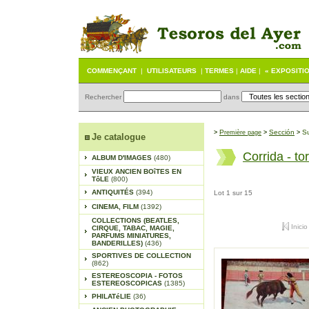
COMMENÇANT
|
UTILISATEURS
|
TERMES
|
AIDE
|
« EXPOSITI
Rechercher
dans
P
Sección
S
>
remière page
>
>
Je catalogue
Corrida - to
ALBUM D'IMAGES
(480)
VIEUX ANCIEN BOîTES EN
TôLE
(800)
ANTIQUITÉS
(394)
Lot 1 sur 15
CINEMA, FILM
(1392)
COLLECTIONS (BEATLES,
Inicio
CIRQUE, TABAC, MAGIE,
PARFUMS MINIATURES,
BANDERILLES)
(436)
SPORTIVES DE COLLECTION
(862)
ESTEREOSCOPIA - FOTOS
ESTEREOSCOPICAS
(1385)
PHILATéLIE
(36)