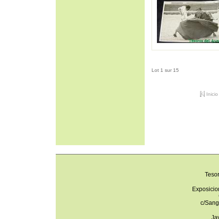
Lot 1 sur 15
Inicio
Teso
Exposicio
c/Sang
Ja