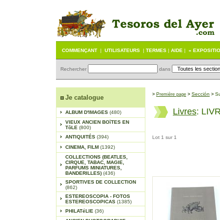
COMMENÇANT
|
UTILISATEURS
|
TERMES
|
AIDE
|
« EXPOSITI
Rechercher
dans
P
Sección
S
>
remière page
>
>
Je catalogue
Livres
: LI
ALBUM D'IMAGES
(480)
VIEUX ANCIEN BOîTES EN
TôLE
(800)
ANTIQUITÉS
(394)
Lot 1 sur 1
CINEMA, FILM
(1392)
COLLECTIONS (BEATLES,
CIRQUE, TABAC, MAGIE,
PARFUMS MINIATURES,
BANDERILLES)
(436)
SPORTIVES DE COLLECTION
(862)
ESTEREOSCOPIA - FOTOS
ESTEREOSCOPICAS
(1385)
PHILATéLIE
(36)