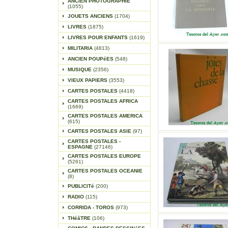
ANCIEN PHOTOGRAPHIE
(1055)
JOUETS ANCIENS
(1704)
LIVRES
(1875)
LIVRES POUR ENFANTS
(1619)
MILITARIA
(4813)
ANCIEN POUPéES
(548)
MUSIQUE
(2356)
VIEUX PAPIERS
(3553)
CARTES POSTALES
(4418)
CARTES POSTALES AFRICA
(1669)
CARTES POSTALES AMERICA
(615)
CARTES POSTALES ASIE
(97)
CARTES POSTALES -
ESPAGNE
(27146)
CARTES POSTALES EUROPE
(5261)
CARTES POSTALES OCEANIE
(8)
PUBLICITé
(200)
RADIO
(115)
CORRIDA - TOROS
(973)
THéâTRE
(106)