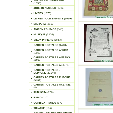
ANCIEN PHOTOGRAPHIE
(1055)
JOUETS ANCIENS
(1704)
LIVRES
(1875)
LIVRES POUR ENFANTS
(1619)
MILITARIA
(4813)
ANCIEN POUPéES
(548)
MUSIQUE
(2356)
VIEUX PAPIERS
(3553)
CARTES POSTALES
(4418)
CARTES POSTALES AFRICA
(1669)
CARTES POSTALES AMERICA
(615)
CARTES POSTALES ASIE
(97)
CARTES POSTALES -
ESPAGNE
(27146)
CARTES POSTALES EUROPE
(5261)
CARTES POSTALES OCEANIE
(8)
PUBLICITé
(200)
RADIO
(115)
CORRIDA - TOROS
(973)
THéâTRE
(106)