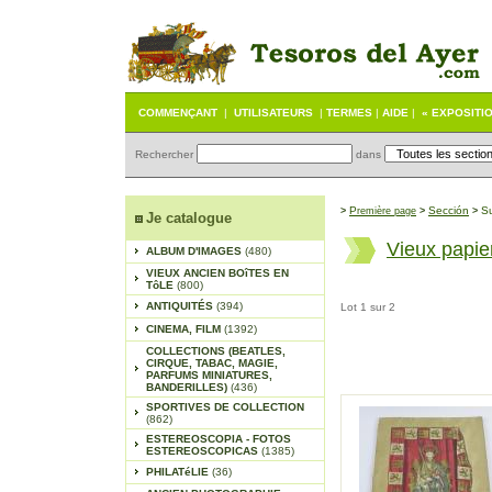
COMMENÇANT
|
UTILISATEURS
|
TERMES
|
AIDE
|
« EXPOSITI
Rechercher
dans
P
Sección
S
>
remière page
>
>
Je catalogue
Vieux papie
ALBUM D'IMAGES
(480)
VIEUX ANCIEN BOîTES EN
TôLE
(800)
ANTIQUITÉS
(394)
Lot 1 sur 2
CINEMA, FILM
(1392)
COLLECTIONS (BEATLES,
CIRQUE, TABAC, MAGIE,
PARFUMS MINIATURES,
BANDERILLES)
(436)
SPORTIVES DE COLLECTION
(862)
ESTEREOSCOPIA - FOTOS
ESTEREOSCOPICAS
(1385)
PHILATéLIE
(36)