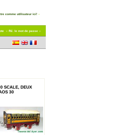
tre comme utilisateur ici!
pte
Ré. le mot de passe
0 SCALE, DEUX
AOS 30