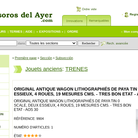
Ordre vide
Regis
EURS
|
TERMES
|
AIDE
|
« EXPOSITIONS »
|
ORDRE
Mon com
dans
Rech. avancée
Première page
Sección
Subsección
>
>
>
Jouets anciens
:
TRENES
ORIGINAL ANTIQUE WAGON LITHOGRAPHIÉS DE PAYA TIN 
ESSIEUX, 4 ROUES, 19 MESURES CMS. - TRES BON ETAT - 
ORIGINAL ANTIQUE WAGON LITHOGRAPHIÉS DE PAYA TIN 0
SCALE, DEUX ESSIEUX, 4 ROUES, 19 MESURES CMS. - TRES BON
ETAT - AOS 30
ON
RÉFÉRENCE: 9904
)
NUMÉRO D'ARTICLES: 1
ÉTAT: