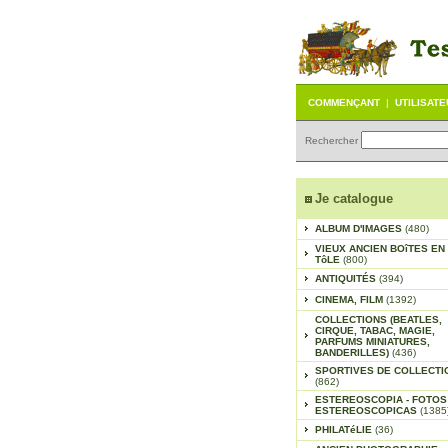
COMMENÇANT
|
UTILISAT
Rechercher
Je catalogue
ALBUM D'IMAGES
(480)
VIEUX ANCIEN BOîTES EN
TôLE
(800)
ANTIQUITÉS
(394)
CINEMA, FILM
(1392)
COLLECTIONS (BEATLES,
CIRQUE, TABAC, MAGIE,
PARFUMS MINIATURES,
BANDERILLES)
(436)
SPORTIVES DE COLLECTI
(862)
ESTEREOSCOPIA - FOTOS
ESTEREOSCOPICAS
(1385
PHILATéLIE
(36)