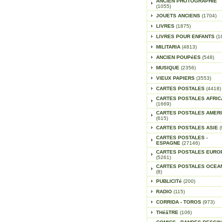
ANCIEN PHOTOGRAPHIE
(1055)
JOUETS ANCIENS
(1704)
LIVRES
(1875)
LIVRES POUR ENFANTS
(1
MILITARIA
(4813)
ANCIEN POUPéES
(548)
MUSIQUE
(2356)
VIEUX PAPIERS
(3553)
CARTES POSTALES
(4418)
CARTES POSTALES AFRIC
(1669)
CARTES POSTALES AMER
(615)
CARTES POSTALES ASIE
(
CARTES POSTALES -
ESPAGNE
(27146)
CARTES POSTALES EURO
(5261)
CARTES POSTALES OCEA
(8)
PUBLICITé
(200)
RADIO
(115)
CORRIDA - TOROS
(973)
THéâTRE
(106)