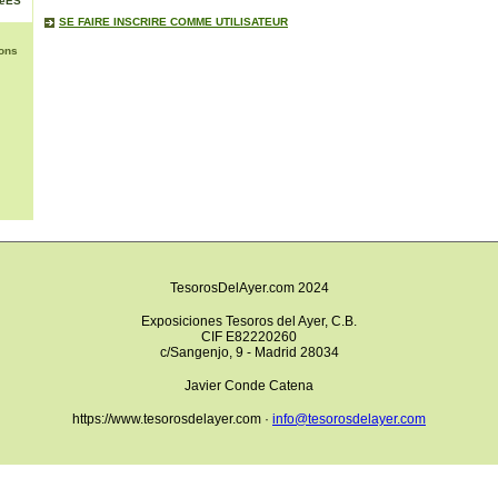
NéES
SE FAIRE INSCRIRE COMME UTILISATEUR
ons
TesorosDelAyer.com 2024
Exposiciones Tesoros del Ayer, C.B.
CIF E82220260
c/Sangenjo, 9 - Madrid 28034
Javier Conde Catena
https://www.tesorosdelayer.com ·
info@tesorosdelayer.com