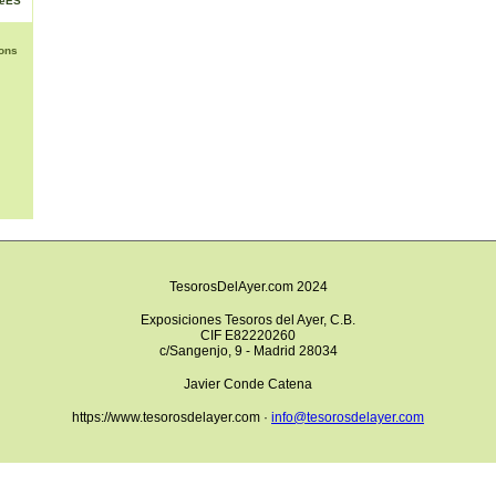
NéES
ons
TesorosDelAyer.com 2024
Exposiciones Tesoros del Ayer, C.B.
CIF E82220260
c/Sangenjo, 9 - Madrid 28034
Javier Conde Catena
https://www.tesorosdelayer.com ·
info@tesorosdelayer.com