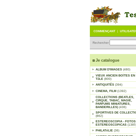
COMMENÇANT
|
UTILISAT
Rechercher
Je catalogue
ALBUM D'IMAGES
(480)
VIEUX ANCIEN BOîTES EN
TôLE
(800)
ANTIQUITÉS
(394)
CINEMA, FILM
(1392)
COLLECTIONS (BEATLES,
CIRQUE, TABAC, MAGIE,
PARFUMS MINIATURES,
BANDERILLES)
(436)
SPORTIVES DE COLLECTI
(862)
ESTEREOSCOPIA - FOTOS
ESTEREOSCOPICAS
(1385
PHILATéLIE
(36)