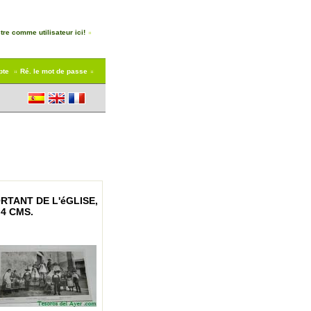
tre comme utilisateur ici!
pte
Ré. le mot de passe
RTANT DE L'éGLISE,
4 CMS.