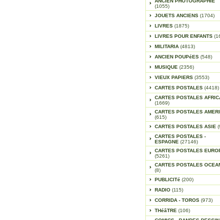
ANCIEN PHOTOGRAPHIE
(1055)
JOUETS ANCIENS
(1704)
LIVRES
(1875)
LIVRES POUR ENFANTS
(1
MILITARIA
(4813)
ANCIEN POUPéES
(548)
MUSIQUE
(2356)
VIEUX PAPIERS
(3553)
CARTES POSTALES
(4418)
CARTES POSTALES AFRIC
(1669)
CARTES POSTALES AMER
(615)
CARTES POSTALES ASIE
(
CARTES POSTALES -
ESPAGNE
(27146)
CARTES POSTALES EURO
(5261)
CARTES POSTALES OCEA
(8)
PUBLICITé
(200)
RADIO
(115)
CORRIDA - TOROS
(973)
THéâTRE
(106)