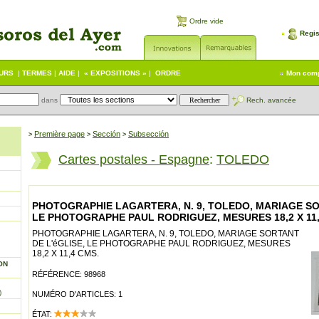
Ordre vide
Regis
EURS
|
TERMES
|
AIDE
|
« EXPOSITIONS »
|
ORDRE
Mon com
dans
Rech. avancée
Première page
Sección
Subsección
>
>
>
Cartes postales - Espagne
:
TOLEDO
PHOTOGRAPHIE LAGARTERA, N. 9, TOLEDO, MARIAGE SO
LE PHOTOGRAPHE PAUL RODRIGUEZ, MESURES 18,2 X 11,
PHOTOGRAPHIE LAGARTERA, N. 9, TOLEDO, MARIAGE SORTANT
DE L'éGLISE, LE PHOTOGRAPHE PAUL RODRIGUEZ, MESURES
18,2 X 11,4 CMS.
ON
RÉFÉRENCE: 98968
)
NUMÉRO D'ARTICLES: 1
ÉTAT: