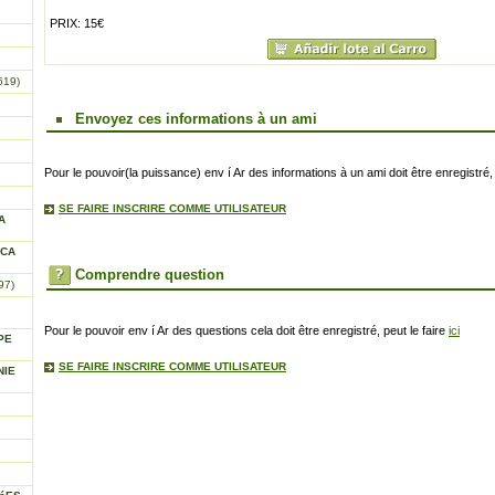
PRIX: 15€
619)
Envoyez ces informations à un ami
Pour le pouvoir(la puissance) env í Ar des informations à un ami doit être enregistré, 
SE FAIRE INSCRIRE COMME UTILISATEUR
A
ICA
Comprendre question
97)
Pour le pouvoir env í Ar des questions cela doit être enregistré, peut le faire
ici
PE
SE FAIRE INSCRIRE COMME UTILISATEUR
NIE