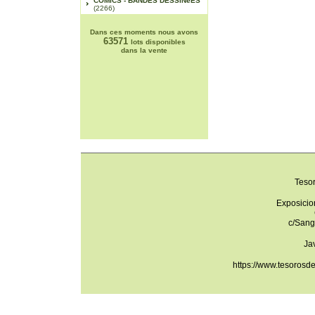
COMICS - BANDES DESSINéES
(2266)
Dans ces moments nous avons
63571
lots disponibles
dans la vente
Teso
Exposicio
c/Sang
Ja
https://www.tesorosd