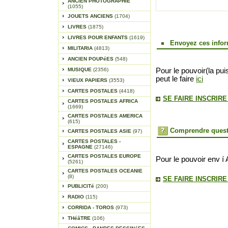
ANCIEN PHOTOGRAPHIE
(1055)
JOUETS ANCIENS
(1704)
LIVRES
(1875)
LIVRES POUR ENFANTS
(1619)
Envoyez ces infor
MILITARIA
(4813)
ANCIEN POUPéES
(548)
MUSIQUE
(2356)
Pour le pouvoir(la pui
peut le faire
ici
VIEUX PAPIERS
(3553)
CARTES POSTALES
(4418)
SE FAIRE INSCRIR
CARTES POSTALES AFRICA
(1669)
CARTES POSTALES AMERICA
(615)
Comprendre quest
CARTES POSTALES ASIE
(97)
CARTES POSTALES -
ESPAGNE
(27146)
CARTES POSTALES EUROPE
Pour le pouvoir env í 
(5261)
CARTES POSTALES OCEANIE
(8)
SE FAIRE INSCRIR
PUBLICITé
(200)
RADIO
(115)
CORRIDA - TOROS
(973)
THéâTRE
(106)