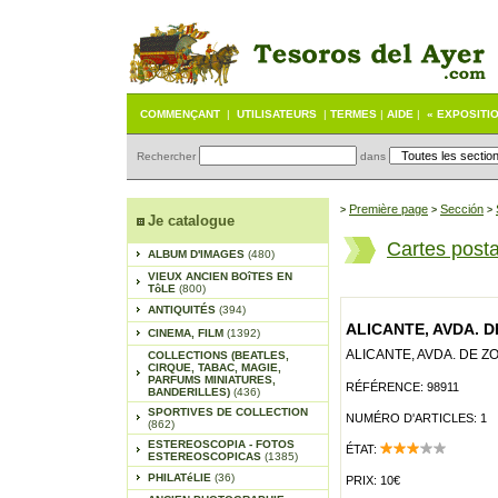
COMMENÇANT
|
UTILISATEURS
|
TERMES
|
AIDE
|
« EXPOSITI
Rechercher
dans
Première page
Sección
>
>
>
Je catalogue
Cartes post
ALBUM D'IMAGES
(480)
VIEUX ANCIEN BOîTES EN
TôLE
(800)
ANTIQUITÉS
(394)
ALICANTE, AVDA. D
CINEMA, FILM
(1392)
ALICANTE, AVDA. DE ZO
COLLECTIONS (BEATLES,
CIRQUE, TABAC, MAGIE,
PARFUMS MINIATURES,
RÉFÉRENCE: 98911
BANDERILLES)
(436)
SPORTIVES DE COLLECTION
NUMÉRO D'ARTICLES: 1
(862)
ESTEREOSCOPIA - FOTOS
ÉTAT:
ESTEREOSCOPICAS
(1385)
PHILATéLIE
(36)
PRIX: 10€