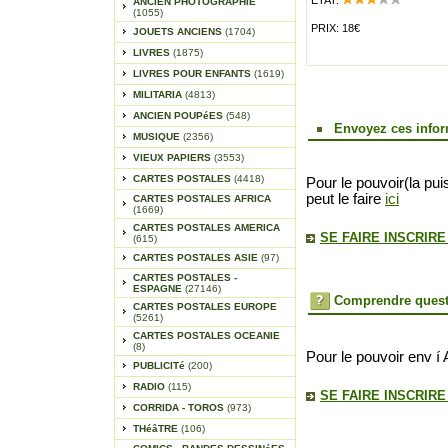
ÉTAT:
ANCIEN PHOTOGRAPHIE
(1055)
PRIX: 18€
JOUETS ANCIENS
(1704)
LIVRES
(1875)
LIVRES POUR ENFANTS
(1619)
MILITARIA
(4813)
ANCIEN POUPéES
(548)
Envoyez ces infor
MUSIQUE
(2356)
VIEUX PAPIERS
(3553)
CARTES POSTALES
(4418)
Pour le pouvoir(la pui
peut le faire
ici
CARTES POSTALES AFRICA
(1669)
CARTES POSTALES AMERICA
SE FAIRE INSCRIR
(615)
CARTES POSTALES ASIE
(97)
CARTES POSTALES -
ESPAGNE
(27146)
Comprendre quest
CARTES POSTALES EUROPE
(5261)
CARTES POSTALES OCEANIE
(8)
Pour le pouvoir env í 
PUBLICITé
(200)
RADIO
(115)
SE FAIRE INSCRIR
CORRIDA - TOROS
(973)
THéâTRE
(106)