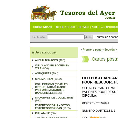
COMMENÇANT
|
UTILISATEURS
|
TERMES
|
AIDE
|
« EXPOSITI
Rechercher
dans
Première page
Sección
>
>
>
Je catalogue
Cartes post
ALBUM D'IMAGES
(480)
VIEUX ANCIEN BOîTES EN
TôLE
(800)
ANTIQUITÉS
(394)
OLD POSTCARD ARN
CINEMA, FILM
(1392)
POUR RESUDOR, H
COLLECTIONS (BEATLES,
CIRQUE, TABAC, MAGIE,
OLD POSTCARD ARNEDI
PARFUMS MINIATURES,
PATIENTS POUR RESU
BANDERILLES)
(436)
CIRCULé.
SPORTIVES DE COLLECTION
(862)
RÉFÉRENCE: 97841
ESTEREOSCOPIA - FOTOS
ESTEREOSCOPICAS
(1385)
NUMÉRO D'ARTICLES: 1
PHILATéLIE
(36)