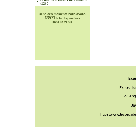
COMICS - BANDES DESSINéES
(2266)
Dans ces moments nous avons
63571
lots disponibles
dans la vente
Teso
Exposicio
c/Sang
Ja
https://www.tesorosd