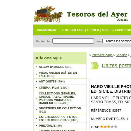
COMMENÇANT
|
UTILISATEURS
|
TERMES
|
AIDE
|
« EXPOSITI
Rechercher
dans
Première page
Sección
>
>
>
Je catalogue
Cartes post
ALBUM D'IMAGES
(480)
VIEUX ANCIEN BOîTES EN
TôLE
(800)
ANTIQUITÉS
(394)
HARO VIEILLE PHO
CINEMA, FILM
(1392)
ED. SICILE, DISTRIB
COLLECTIONS (BEATLES,
CIRQUE, TABAC, MAGIE,
HARO VIEILLE PHOTO C
PARFUMS MINIATURES,
SANTO TOMAS, ED. SICI
BANDERILLES)
(436)
SPORTIVES DE COLLECTION
RÉFÉRENCE: 93567
(862)
ESTEREOSCOPIA - FOTOS
NUMÉRO D'ARTICLES: 1
ESTEREOSCOPICAS
(1385)
PHILATéLIE
(36)
ÉTAT: