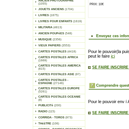
ANCIEN PHOTOGRAPHIE
(1055)
PRIX: 10€
JOUETS ANCIENS
(1704)
LIVRES
(1875)
LIVRES POUR ENFANTS
(1619)
MILITARIA
(4813)
ANCIEN POUPéES
(548)
Envoyez ces infor
MUSIQUE
(2356)
VIEUX PAPIERS
(3553)
Pour le pouvoir(la pui
CARTES POSTALES
(4418)
peut le faire
ici
CARTES POSTALES AFRICA
(1669)
CARTES POSTALES AMERICA
SE FAIRE INSCRIR
(615)
CARTES POSTALES ASIE
(97)
CARTES POSTALES -
ESPAGNE
(27146)
Comprendre quest
CARTES POSTALES EUROPE
(5261)
CARTES POSTALES OCEANIE
(8)
Pour le pouvoir env í 
PUBLICITé
(200)
RADIO
(115)
SE FAIRE INSCRIR
CORRIDA - TOROS
(973)
THéâTRE
(106)