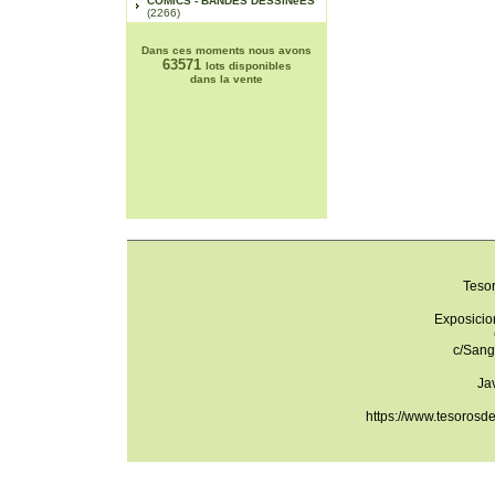
COMICS - BANDES DESSINéES
(2266)
Dans ces moments nous avons
63571
lots disponibles
dans la vente
Teso
Exposicio
c/Sang
Ja
https://www.tesorosd