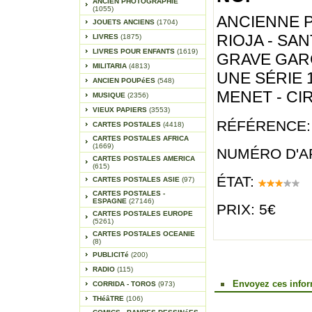
ANCIEN PHOTOGRAPHIE
(1055)
ANCIENNE P
JOUETS ANCIENS
(1704)
RIOJA - SAN
LIVRES
(1875)
LIVRES POUR ENFANTS
(1619)
GRAVE GARC
MILITARIA
(4813)
UNE SÉRIE 
ANCIEN POUPéES
(548)
MENET - CI
MUSIQUE
(2356)
VIEUX PAPIERS
(3553)
RÉFÉRENCE:
CARTES POSTALES
(4418)
CARTES POSTALES AFRICA
(1669)
NUMÉRO D'AR
CARTES POSTALES AMERICA
(615)
ÉTAT:
CARTES POSTALES ASIE
(97)
CARTES POSTALES -
ESPAGNE
(27146)
PRIX: 5€
CARTES POSTALES EUROPE
(5261)
CARTES POSTALES OCEANIE
(8)
PUBLICITé
(200)
RADIO
(115)
Envoyez ces infor
CORRIDA - TOROS
(973)
THéâTRE
(106)