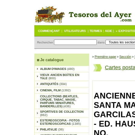
COMMENÇANT
|
UTILISATEURS
|
TERMES
|
AIDE
|
« EXPOSITI
Rechercher
dans
Première page
Sección
>
>
>
Je catalogue
Cartes post
ALBUM D'IMAGES
(480)
VIEUX ANCIEN BOîTES EN
TôLE
(800)
ANTIQUITÉS
(394)
CINEMA, FILM
(1392)
ANCIENNE
COLLECTIONS (BEATLES,
CIRQUE, TABAC, MAGIE,
SANTA MA
PARFUMS MINIATURES,
BANDERILLES)
(436)
SPORTIVES DE COLLECTION
GARCILAS
(862)
ESTEREOSCOPIA - FOTOS
- ED. HA
ESTEREOSCOPICAS
(1385)
PHILATéLIE
(36)
NO.