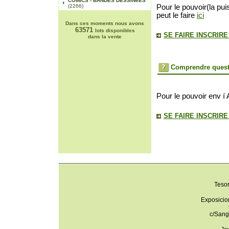
COMICS - BANDES DESSINéES
(2266)
Pour le pouvoir(la pui
peut le faire
ici
Dans ces moments nous avons
63571
lots disponibles
SE FAIRE INSCRIR
dans la vente
Comprendre quest
Pour le pouvoir env í 
SE FAIRE INSCRIR
Teso
Exposicio
c/Sang