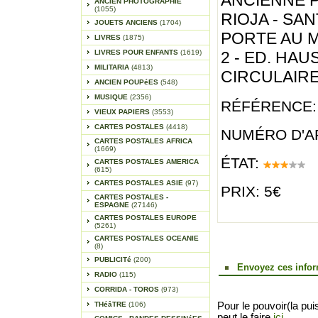
ANCIENNE P
ANCIEN PHOTOGRAPHIE
(1055)
RIOJA - SAN
JOUETS ANCIENS
(1704)
PORTE AU M
LIVRES
(1875)
LIVRES POUR ENFANTS
(1619)
2 - ED. HAU
MILITARIA
(4813)
CIRCULAIRE
ANCIEN POUPéES
(548)
MUSIQUE
(2356)
RÉFÉRENCE:
VIEUX PAPIERS
(3553)
CARTES POSTALES
(4418)
NUMÉRO D'AR
CARTES POSTALES AFRICA
(1669)
ÉTAT:
CARTES POSTALES AMERICA
(615)
CARTES POSTALES ASIE
(97)
PRIX: 5€
CARTES POSTALES -
ESPAGNE
(27146)
CARTES POSTALES EUROPE
(5261)
CARTES POSTALES OCEANIE
(8)
PUBLICITé
(200)
Envoyez ces infor
RADIO
(115)
CORRIDA - TOROS
(973)
THéâTRE
(106)
Pour le pouvoir(la pui
peut le faire
ici