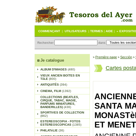
COMMENÇANT
|
UTILISATEURS
|
TERMES
|
AIDE
|
« EXPOSITI
Rechercher
dans
Première page
Sección
>
>
>
Je catalogue
Cartes post
ALBUM D'IMAGES
(480)
VIEUX ANCIEN BOîTES EN
TôLE
(800)
ANTIQUITÉS
(394)
CINEMA, FILM
(1392)
ANCIENNE
COLLECTIONS (BEATLES,
CIRQUE, TABAC, MAGIE,
SANTA MA
PARFUMS MINIATURES,
BANDERILLES)
(436)
SPORTIVES DE COLLECTION
MONASTèR
(862)
ESTEREOSCOPIA - FOTOS
ET MENET
ESTEREOSCOPICAS
(1385)
PHILATéLIE
(36)