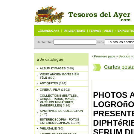
COMMENÇANT
|
UTILISATEURS
|
TERMES
|
AIDE
|
« EXPOSITI
Rechercher
dans
Première page
Sección
>
>
>
Je catalogue
Cartes post
ALBUM D'IMAGES
(480)
VIEUX ANCIEN BOîTES EN
TôLE
(800)
ANTIQUITÉS
(394)
CINEMA, FILM
(1392)
PHOTOS 
COLLECTIONS (BEATLES,
CIRQUE, TABAC, MAGIE,
LOGROñO 
PARFUMS MINIATURES,
BANDERILLES)
(436)
SPORTIVES DE COLLECTION
PRESENTE
(862)
ESTEREOSCOPIA - FOTOS
DIPHTéRI
ESTEREOSCOPICAS
(1385)
PHILATéLIE
(36)
SERUM DIP