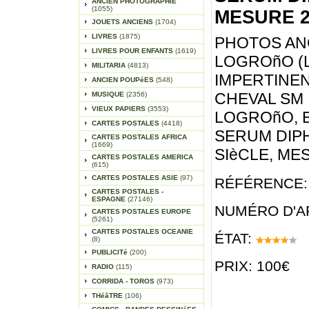
ANCIEN PHOTOGRAPHIE
(1055)
MESURE 24
JOUETS ANCIENS
(1704)
LIVRES
(1875)
PHOTOS AN
LIVRES POUR ENFANTS
(1619)
LOGROñO (L
MILITARIA
(4813)
IMPERTINE
ANCIEN POUPéES
(548)
CHEVAL SM 
MUSIQUE
(2356)
VIEUX PAPIERS
(3553)
LOGROñO, 
CARTES POSTALES
(4418)
SERUM DIPH
CARTES POSTALES AFRICA
(1669)
SIèCLE, MES
CARTES POSTALES AMERICA
(615)
CARTES POSTALES ASIE
(97)
RÉFÉRENCE:
CARTES POSTALES -
ESPAGNE
(27146)
NUMÉRO D'AR
CARTES POSTALES EUROPE
(5261)
CARTES POSTALES OCEANIE
ÉTAT:
(8)
PUBLICITé
(200)
PRIX: 100€
RADIO
(115)
CORRIDA - TOROS
(973)
THéâTRE
(106)