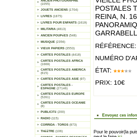
VIEILLE PH
ANCIEN PHOTOGRAPHIE
(1055)
POSTALES T
JOUETS ANCIENS
(1704)
REINA, N. 1
LIVRES
(1875)
LIVRES POUR ENFANTS
(1619)
PANORAMIQU
MILITARIA
(4813)
GARRABELLA
ANCIEN POUPéES
(548)
MUSIQUE
(2356)
RÉFÉRENCE:
VIEUX PAPIERS
(3553)
CARTES POSTALES
(4418)
NUMÉRO D'AR
CARTES POSTALES AFRICA
(1669)
ÉTAT:
CARTES POSTALES AMERICA
(615)
CARTES POSTALES ASIE
(97)
PRIX: 10€
CARTES POSTALES -
ESPAGNE
(27146)
CARTES POSTALES EUROPE
(5261)
CARTES POSTALES OCEANIE
(8)
PUBLICITé
(200)
Envoyez ces infor
RADIO
(115)
CORRIDA - TOROS
(973)
THéâTRE
(106)
Pour le pouvoir(la pui
peut le faire
ici