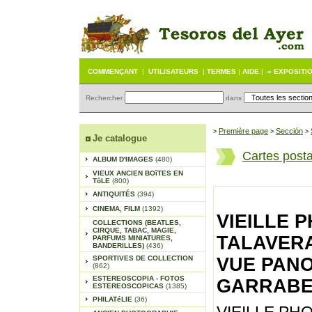
COMMENÇANT
|
UTILISATEURS
|
TERMES
|
AIDE
|
« EXPOSITI
Rechercher
dans
Première page
Sección
>
>
>
Je catalogue
Cartes post
ALBUM D'IMAGES
(480)
VIEUX ANCIEN BOîTES EN
TôLE
(800)
ANTIQUITÉS
(394)
CINEMA, FILM
(1392)
VIEILLE 
COLLECTIONS (BEATLES,
CIRQUE, TABAC, MAGIE,
TALAVERA
PARFUMS MINIATURES,
BANDERILLES)
(436)
SPORTIVES DE COLLECTION
VUE PANO
(862)
ESTEREOSCOPIA - FOTOS
GARRABEL
ESTEREOSCOPICAS
(1385)
PHILATéLIE
(36)