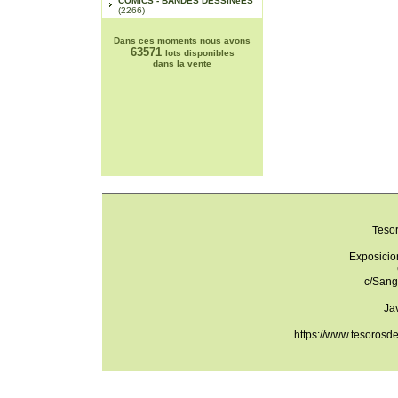
COMICS - BANDES DESSINéES
(2266)
Dans ces moments nous avons
63571
lots disponibles
dans la vente
Teso
Exposicio
c/Sang
Ja
https://www.tesorosd