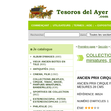
COMMENÇANT
|
UTILISATEURS
|
TERMES
|
AIDE
|
« EXPOSITI
Rechercher
dans
Première page
Sección
>
>
>
Je catalogue
COLLECTIONS
ALBUM D'IMAGES
(480)
miniatures, 
VIEUX ANCIEN BOîTES EN
TôLE
(800)
ANTIQUITÉS
(394)
CINEMA, FILM
(1392)
ANCIEN PRIX CIRQU
COLLECTIONS (BEATLES,
CIRQUE, TABAC, MAGIE,
ANCIEN PRIX CIRQUE F
PARFUMS MINIATURES,
MESURES 28 CMS.
BANDERILLES)
(436)
SPORTIVES DE COLLECTION
RÉFÉRENCE: 86524
(862)
ESTEREOSCOPIA - FOTOS
NUMÉRO D'ARTICLES: 1
ESTEREOSCOPICAS
(1385)
PHILATéLIE
(36)
ÉTAT: