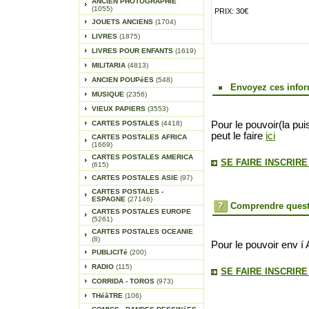
ANCIEN PHOTOGRAPHIE
(1055)
PRIX: 30€
JOUETS ANCIENS
(1704)
LIVRES
(1875)
LIVRES POUR ENFANTS
(1619)
MILITARIA
(4813)
ANCIEN POUPéES
(548)
Envoyez ces infor
MUSIQUE
(2356)
VIEUX PAPIERS
(3553)
CARTES POSTALES
(4418)
Pour le pouvoir(la pui
peut le faire
ici
CARTES POSTALES AFRICA
(1669)
CARTES POSTALES AMERICA
SE FAIRE INSCRIR
(615)
CARTES POSTALES ASIE
(97)
CARTES POSTALES -
ESPAGNE
(27146)
Comprendre quest
CARTES POSTALES EUROPE
(5261)
CARTES POSTALES OCEANIE
(8)
Pour le pouvoir env í 
PUBLICITé
(200)
RADIO
(115)
SE FAIRE INSCRIR
CORRIDA - TOROS
(973)
THéâTRE
(106)