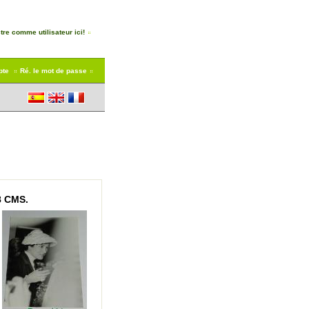
tre comme utilisateur ici!
pte
Ré. le mot de passe
8 CMS.