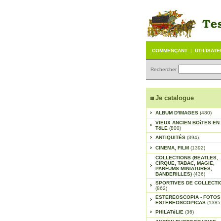
COMMENÇANT
|
UTILISAT
Rechercher
Je catalogue
ALBUM D'IMAGES
(480)
VIEUX ANCIEN BOîTES EN
TôLE
(800)
ANTIQUITÉS
(394)
CINEMA, FILM
(1392)
COLLECTIONS (BEATLES,
CIRQUE, TABAC, MAGIE,
PARFUMS MINIATURES,
BANDERILLES)
(436)
SPORTIVES DE COLLECTI
(862)
ESTEREOSCOPIA - FOTOS
ESTEREOSCOPICAS
(1385
PHILATéLIE
(36)