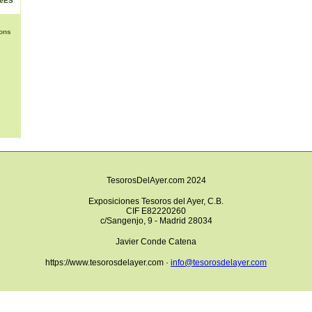
NéES
ons
TesorosDelAyer.com 2024
Exposiciones Tesoros del Ayer, C.B.
CIF E82220260
c/Sangenjo, 9 - Madrid 28034
Javier Conde Catena
https://www.tesorosdelayer.com ·
info@tesorosdelayer.com