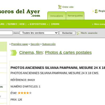
Ordre vide
Regis
EURS
|
TERMES
|
AIDE
|
« EXPOSITIONS »
|
ORDRE
Mon com
dans
Rech. avancée
Première page
Sección
Subsección
>
>
>
Cinema, film
:
Photos & cartes postales
PHOTOS ANCIENNES SILVANA PAMPANINI, MESURE 24 X 1
PHOTOS ANCIENNES SILVANA PAMPANINI, MESURE 24 X 18 CMS.
RÉFÉRENCE: 84419
NUMÉRO D'ARTICLES: 1
ON
ÉTAT:
)
PRIX: 12€