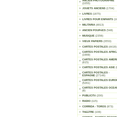
ANCIEN PHOTOGRAPHIE
(1055)
JOUETS ANCIENS
(1704)
LIVRES
(1875)
LIVRES POUR ENFANTS
(1
MILITARIA
(4813)
ANCIEN POUPéES
(548)
MUSIQUE
(2356)
VIEUX PAPIERS
(3553)
CARTES POSTALES
(4418)
CARTES POSTALES AFRIC
(1669)
CARTES POSTALES AMER
(615)
CARTES POSTALES ASIE
(
CARTES POSTALES -
ESPAGNE
(27146)
CARTES POSTALES EURO
(5261)
CARTES POSTALES OCEA
(8)
PUBLICITé
(200)
RADIO
(115)
CORRIDA - TOROS
(973)
THéâTRE
(106)