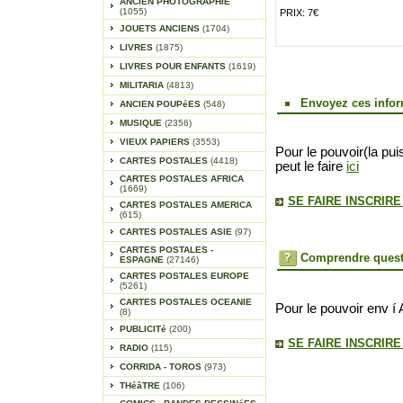
ANCIEN PHOTOGRAPHIE
(1055)
PRIX: 7€
JOUETS ANCIENS
(1704)
LIVRES
(1875)
LIVRES POUR ENFANTS
(1619)
MILITARIA
(4813)
Envoyez ces infor
ANCIEN POUPéES
(548)
MUSIQUE
(2356)
VIEUX PAPIERS
(3553)
Pour le pouvoir(la pui
CARTES POSTALES
(4418)
peut le faire
ici
CARTES POSTALES AFRICA
(1669)
SE FAIRE INSCRIR
CARTES POSTALES AMERICA
(615)
CARTES POSTALES ASIE
(97)
CARTES POSTALES -
Comprendre quest
ESPAGNE
(27146)
CARTES POSTALES EUROPE
(5261)
CARTES POSTALES OCEANIE
Pour le pouvoir env í 
(8)
PUBLICITé
(200)
SE FAIRE INSCRIR
RADIO
(115)
CORRIDA - TOROS
(973)
THéâTRE
(106)