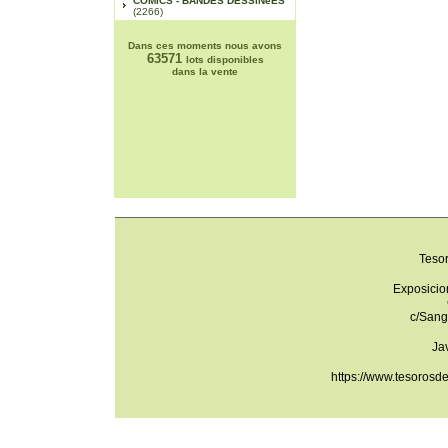
COMICS - BANDES DESSINéES
(2266)
Dans ces moments nous avons
63571
lots disponibles
dans la vente
Teso
Exposicio
c/Sang
Ja
https://www.tesorosd