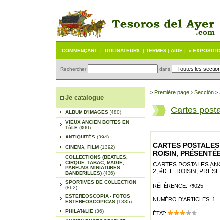
COMMENÇANT
|
UTILISATEURS
|
TERMES
|
AIDE
|
« EXPOSITI
Rechercher
dans
Première page
Sección
>
>
>
Je catalogue
Cartes post
ALBUM D'IMAGES
(480)
VIEUX ANCIEN BOîTES EN
TôLE
(800)
ANTIQUITÉS
(394)
CARTES POSTALES A
CINEMA, FILM
(1392)
ROISIN, PRÉSENTÉE
COLLECTIONS (BEATLES,
CIRQUE, TABAC, MAGIE,
CARTES POSTALES ANC
PARFUMS MINIATURES,
2, éD. L. ROISIN, PRÉS
BANDERILLES)
(436)
SPORTIVES DE COLLECTION
RÉFÉRENCE: 79025
(862)
ESTEREOSCOPIA - FOTOS
NUMÉRO D'ARTICLES: 1
ESTEREOSCOPICAS
(1385)
PHILATéLIE
(36)
ÉTAT: