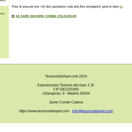
NéES
Pour le pouvoir env í Ar des questions cela doit être enregistré, peut le faire
ici
ons
SE FAIRE INSCRIRE COMME UTILISATEUR
TesorosDelAyer.com 2024
Exposiciones Tesoros del Ayer, C.B.
CIF E82220260
c/Sangenjo, 9 - Madrid 28034
Javier Conde Catena
https://www.tesorosdelayer.com ·
info@tesorosdelayer.com