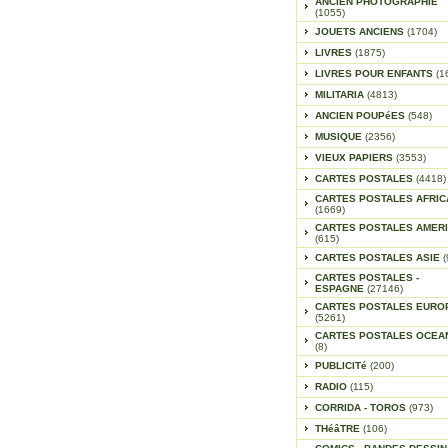
ANCIEN PHOTOGRAPHIE
(1055)
JOUETS ANCIENS
(1704)
LIVRES
(1875)
LIVRES POUR ENFANTS
(1
MILITARIA
(4813)
ANCIEN POUPéES
(548)
MUSIQUE
(2356)
VIEUX PAPIERS
(3553)
CARTES POSTALES
(4418)
CARTES POSTALES AFRIC
(1669)
CARTES POSTALES AMER
(615)
CARTES POSTALES ASIE
(
CARTES POSTALES -
ESPAGNE
(27146)
CARTES POSTALES EURO
(5261)
CARTES POSTALES OCEA
(8)
PUBLICITé
(200)
RADIO
(115)
CORRIDA - TOROS
(973)
THéâTRE
(106)