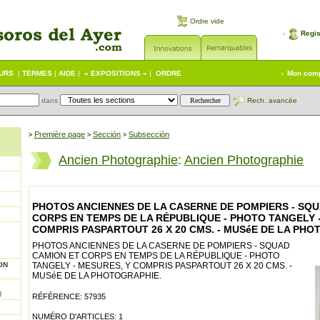
Ordre vide
Regis
EURS
|
TERMES
|
AIDE
|
« EXPOSITIONS »
|
ORDRE
Mon com
dans
Rech. avancée
Première page
Sección
Subsección
>
>
>
Ancien Photographie
:
Ancien Photographie
PHOTOS ANCIENNES DE LA CASERNE DE POMPIERS - SQ
CORPS EN TEMPS DE LA RÉPUBLIQUE - PHOTO TANGELY 
COMPRIS PASPARTOUT 26 X 20 CMS. - MUSéE DE LA PHO
PHOTOS ANCIENNES DE LA CASERNE DE POMPIERS - SQUAD
CAMION ET CORPS EN TEMPS DE LA RÉPUBLIQUE - PHOTO
ON
TANGELY - MESURES, Y COMPRIS PASPARTOUT 26 X 20 CMS. -
MUSéE DE LA PHOTOGRAPHIE.
)
RÉFÉRENCE: 57935
NUMÉRO D'ARTICLES: 1