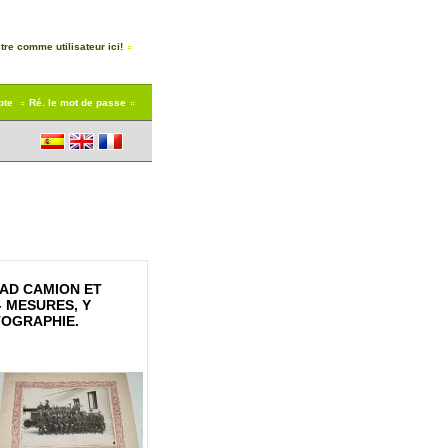
tre comme utilisateur ici!
pte
Ré. le mot de passe
UAD CAMION ET
- MESURES, Y
TOGRAPHIE.