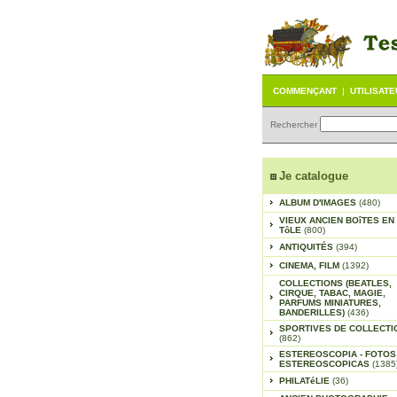
COMMENÇANT
|
UTILISAT
Rechercher
Je catalogue
ALBUM D'IMAGES
(480)
VIEUX ANCIEN BOîTES EN
TôLE
(800)
ANTIQUITÉS
(394)
CINEMA, FILM
(1392)
COLLECTIONS (BEATLES,
CIRQUE, TABAC, MAGIE,
PARFUMS MINIATURES,
BANDERILLES)
(436)
SPORTIVES DE COLLECTI
(862)
ESTEREOSCOPIA - FOTOS
ESTEREOSCOPICAS
(1385
PHILATéLIE
(36)