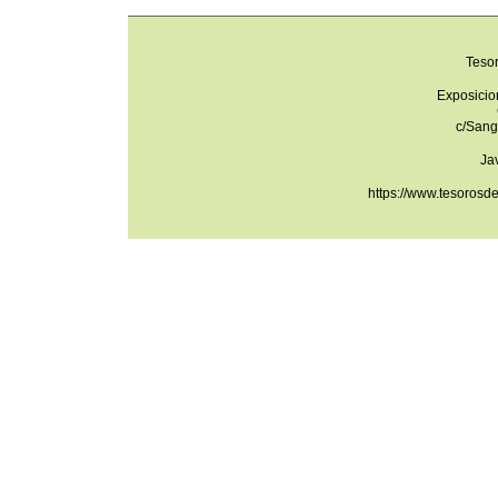
Teso
Exposicio
c/Sang
Ja
https://www.tesorosd