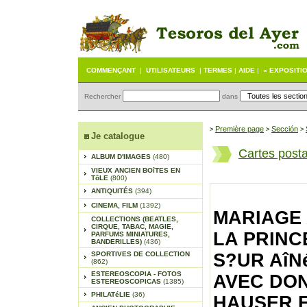
COMMENÇANT
|
UTILISATEURS
|
TERMES
|
AIDE
|
« EXPOSITI
Rechercher
dans
Première page
Sección
>
>
>
Je catalogue
Cartes posta
ALBUM D'IMAGES
(480)
VIEUX ANCIEN BOîTES EN
TôLE
(800)
ANTIQUITÉS
(394)
CINEMA, FILM
(1392)
MARIAGE 
COLLECTIONS (BEATLES,
CIRQUE, TABAC, MAGIE,
LA PRINC
PARFUMS MINIATURES,
BANDERILLES)
(436)
SPORTIVES DE COLLECTION
S?UR AîNé
(862)
ESTEREOSCOPIA - FOTOS
AVEC DO
ESTEREOSCOPICAS
(1385)
PHILATéLIE
(36)
HAUSER ET