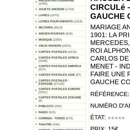
ANCIEN PHOTOGRAPHIE
(1055)
CIRCULé 
JOUETS ANCIENS
(1704)
GAUCHE C
LIVRES
(1875)
LIVRES POUR ENFANTS
(1619)
MARIAGE A
MILITARIA
(4813)
1901: LA P
ANCIEN POUPéES
(548)
MUSIQUE
(2356)
MERCEDES, 
VIEUX PAPIERS
(3553)
ROI ALPHON
CARTES POSTALES
(4418)
CARLOS DE
CARTES POSTALES AFRICA
(1669)
MENET - IND
CARTES POSTALES AMERICA
(615)
FAIRE UNE 
CARTES POSTALES ASIE
(97)
GAUCHE CO
CARTES POSTALES -
ESPAGNE
(27146)
CARTES POSTALES EUROPE
(5261)
RÉFÉRENCE:
CARTES POSTALES OCEANIE
(8)
NUMÉRO D'AR
PUBLICITé
(200)
RADIO
(115)
ÉTAT:
CORRIDA - TOROS
(973)
THéâTRE
(106)
PRIX: 15€