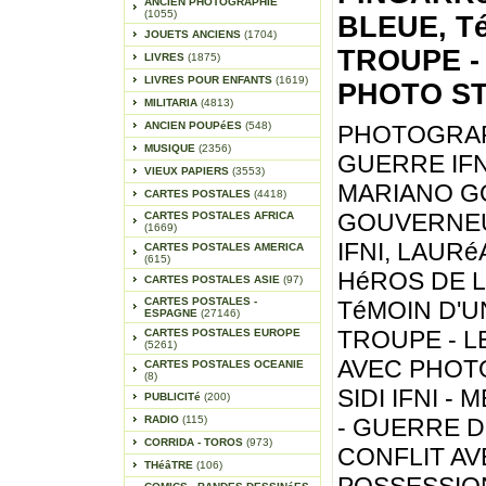
ANCIEN PHOTOGRAPHIE
(1055)
BLEUE, T
JOUETS ANCIENS
(1704)
TROUPE -
LIVRES
(1875)
LIVRES POUR ENFANTS
(1619)
PHOTO S
MILITARIA
(4813)
ANCIEN POUPéES
(548)
PHOTOGRAP
MUSIQUE
(2356)
GUERRE IFN
VIEUX PAPIERS
(3553)
MARIANO G
CARTES POSTALES
(4418)
GOUVERNEU
CARTES POSTALES AFRICA
(1669)
IFNI, LAUR
CARTES POSTALES AMERICA
(615)
HéROS DE L
CARTES POSTALES ASIE
(97)
CARTES POSTALES -
TéMOIN D'U
ESPAGNE
(27146)
TROUPE - L
CARTES POSTALES EUROPE
(5261)
AVEC PHOT
CARTES POSTALES OCEANIE
(8)
SIDI IFNI -
PUBLICITé
(200)
RADIO
(115)
- GUERRE D
CORRIDA - TOROS
(973)
CONFLIT A
THéâTRE
(106)