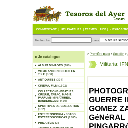
COMMENÇANT
|
UTILISATEURS
|
TERMES
|
AIDE
|
« EXPOSITI
Rechercher
dans
Première page
Sección
>
>
>
Je catalogue
Militaria
:
IF
ALBUM D'IMAGES
(480)
VIEUX ANCIEN BOîTES EN
TôLE
(800)
ANTIQUITÉS
(394)
CINEMA, FILM
(1392)
PHOTOGR
COLLECTIONS (BEATLES,
CIRQUE, TABAC, MAGIE,
GUERRE I
PARFUMS MINIATURES,
BANDERILLES)
(436)
SPORTIVES DE COLLECTION
GOMEZ Z
(862)
ESTEREOSCOPIA - FOTOS
GéNéRAL D
ESTEREOSCOPICAS
(1385)
PHILATéLIE
(36)
PINGARRó