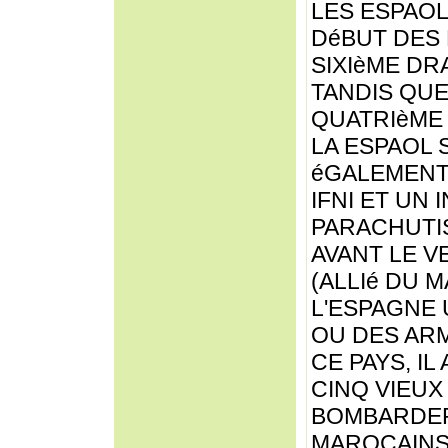
LES ESPAOL
DéBUT DES 
SIXIèME DRA
TANDIS QUE
QUATRIèME 
LA ESPAOL 
éGALEMENT
IFNI ET UN
PARACHUTIS
AVANT LE V
(ALLIé DU 
L'ESPAGNE 
OU DES AR
CE PAYS, IL
CINQ VIEUX 
BOMBARDER
MAROCAINS