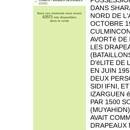
POSSESSIO
COMICS - BANDES DESSINéES
(2266)
DANS SHAR
Dans ces moments nous avons
NORD DE L'
63571
lots disponibles
dans la vente
OCTOBRE 19
CULMINCON 
AVORTé DE L
LES DRAPE
(BATAILLON
D'éLITE DE 
EN JUIN 195
DEUX PERS
SIDI IFNI, 
IZARGUEN 
PAR 1500 
(MUYAHIDN) 
AVAIT COMM
DRAPEAUX M