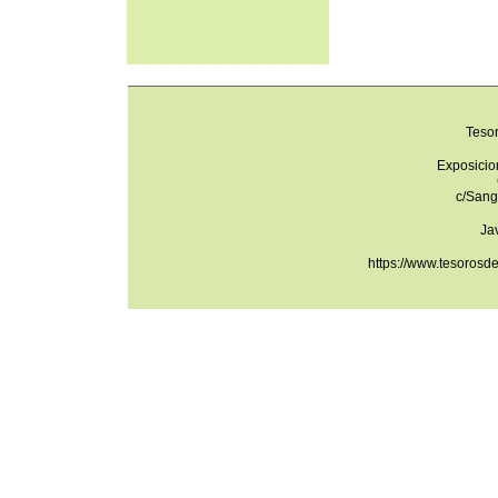
Teso
Exposicio
c/Sang
Ja
https://www.tesorosd