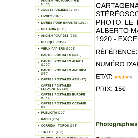
ANCIEN PHOTOGRAPHIE
CARTAGENA
(1055)
JOUETS ANCIENS
(1704)
STÉRÉOSCO
LIVRES
(1875)
PHOTO. LE 
LIVRES POUR ENFANTS
(1619)
ALBERTO MA
MILITARIA
(4813)
ANCIEN POUPéES
(548)
1920 - EXCE
MUSIQUE
(2356)
VIEUX PAPIERS
(3553)
RÉFÉRENCE:
CARTES POSTALES
(4418)
CARTES POSTALES AFRICA
NUMÉRO D'AR
(1669)
CARTES POSTALES AMERICA
(615)
ÉTAT:
CARTES POSTALES ASIE
(97)
CARTES POSTALES -
PRIX: 15€
ESPAGNE
(27146)
CARTES POSTALES EUROPE
(5261)
CARTES POSTALES OCEANIE
(8)
PUBLICITé
(200)
RADIO
(115)
Photographies
CORRIDA - TOROS
(973)
THéâTRE
(106)