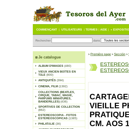
COMMENÇANT
|
UTILISATEURS
|
TERMES
|
AIDE
|
« EXPOSITI
Rechercher
dans
Première page
Sección
>
>
>
Je catalogue
ESTEREOS
ALBUM D'IMAGES
(480)
ESTEREOSC
VIEUX ANCIEN BOîTES EN
TôLE
(800)
ANTIQUITÉS
(394)
CINEMA, FILM
(1392)
COLLECTIONS (BEATLES,
CARTAGE
CIRQUE, TABAC, MAGIE,
PARFUMS MINIATURES,
BANDERILLES)
(436)
VIEILLE 
SPORTIVES DE COLLECTION
(862)
PRATIQUE
ESTEREOSCOPIA - FOTOS
ESTEREOSCOPICAS
(1385)
CM. AOS 1
PHILATéLIE
(36)